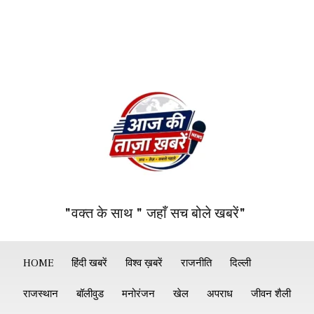
"वक्त के साथ " जहाँ सच बोले खबरें"
HOME
हिंदी खबरें
विश्व ख़बरें
राजनीति
दिल्ली
राजस्थान
बॉलीवुड
मनोरंजन
खेल
अपराध
जीवन शैली