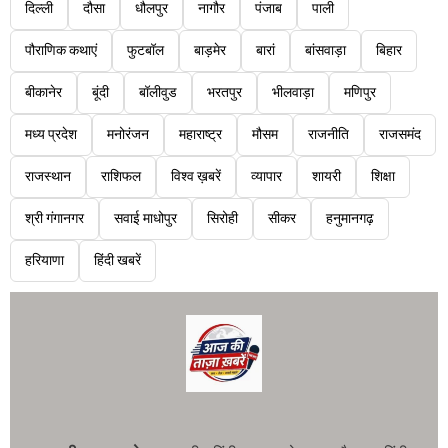
दिल्ली
दौसा
धौलपुर
नागौर
पंजाब
पाली
पौराणिक कथाएं
फुटबॉल
बाड़मेर
बारां
बांसवाड़ा
बिहार
बीकानेर
बूंदी
बॉलीवुड
भरतपुर
भीलवाड़ा
मणिपुर
मध्य प्रदेश
मनोरंजन
महाराष्ट्र
मौसम
राजनीति
राजसमंद
राजस्थान
राशिफल
विश्व ख़बरें
व्यापार
शायरी
शिक्षा
श्री गंगानगर
सवाई माधोपुर
सिरोही
सीकर
हनुमानगढ़
हरियाणा
हिंदी खबरें