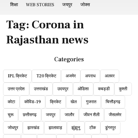
शिक्षा
WEB STORIES
जयपुर
जोक्स
Tag:
Corona in
Rajasthan news
Categories
IPL क्रिकेट
T20 क्रिकेट
अजमेर
अपराध
अलवर
उत्तर प्रदेश
उत्तराखंड
उदयपुर
ओडिशा
कबड्डी
कुश्ती
कोटा
कोविड-19
क्रिकेट
खेल
गुजरात
चित्तौड़गढ़
चुरू
छत्तीसगढ़
जयपुर
जालौर
जीवन शैली
जैसलमेर
जोधपुर
झारखंड
झालावाड़
झुंझुनू
टोंक
डूंगरपुर