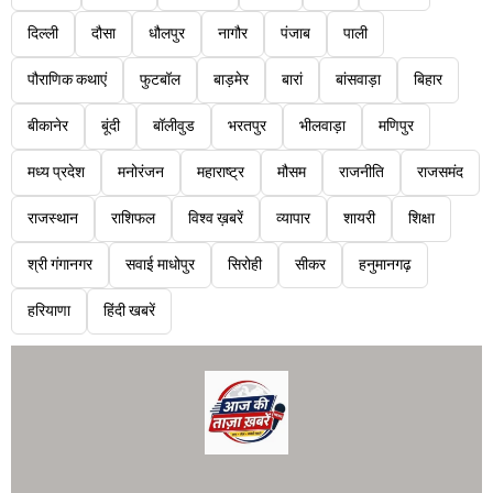
दिल्ली
दौसा
धौलपुर
नागौर
पंजाब
पाली
पौराणिक कथाएं
फुटबॉल
बाड़मेर
बारां
बांसवाड़ा
बिहार
बीकानेर
बूंदी
बॉलीवुड
भरतपुर
भीलवाड़ा
मणिपुर
मध्य प्रदेश
मनोरंजन
महाराष्ट्र
मौसम
राजनीति
राजसमंद
राजस्थान
राशिफल
विश्व ख़बरें
व्यापार
शायरी
शिक्षा
श्री गंगानगर
सवाई माधोपुर
सिरोही
सीकर
हनुमानगढ़
हरियाणा
हिंदी खबरें