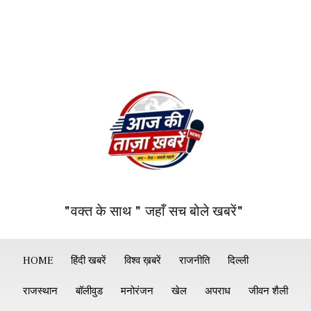
"वक्त के साथ " जहाँ सच बोले खबरें"
HOME
हिंदी खबरें
विश्व ख़बरें
राजनीति
दिल्ली
राजस्थान
बॉलीवुड
मनोरंजन
खेल
अपराध
जीवन शैली