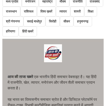
मध्य प्रदेश
मनोरंजन
महाराष्ट्र
मौसम
राजनीति
राजसमंद
राजस्थान
राशिफल
विश्व ख़बरें
व्यापार
शायरी
शिक्षा
श्री गंगानगर
सवाई माधोपुर
सिरोही
सीकर
हनुमानगढ़
हरियाणा
हिंदी खबरें
आज की ताजा खबरे
एक भारतीय हिंदी समाचार वेबसाइट है। यह हिंदी
में राजनीति, खेल, व्यापार, मनोरंजन और जीवन शैली समाचार प्रदान
करता है।
यह भारत का विश्वसनीय समाचार स्रोत है और डिजिटल प्लेटफॉर्म पर
रीयल-टाइम, द्विभाषी मल्टीमीडिया कहानियां प्रदान करने में अग्रणी