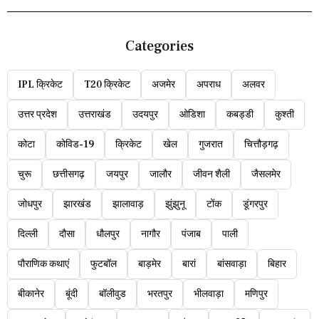
Categories
IPL क्रिकेट
T20 क्रिकेट
अजमेर
अपराध
अलवर
उत्तर प्रदेश
उत्तराखंड
उदयपुर
ओडिशा
कबड्डी
कुश्ती
कोटा
कोविड-19
क्रिकेट
खेल
गुजरात
चित्तौड़गढ़
चुरू
छत्तीसगढ़
जयपुर
जालौर
जीवन शैली
जैसलमेर
जोधपुर
झारखंड
झालावाड़
झुंझुनू
टोंक
डूंगरपुर
दिल्ली
दौसा
धौलपुर
नागौर
पंजाब
पाली
पौराणिक कथाएं
फुटबॉल
बाड़मेर
बारां
बांसवाड़ा
बिहार
बीकानेर
बूंदी
बॉलीवुड
भरतपुर
भीलवाड़ा
मणिपुर