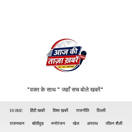
"वक्त के साथ " जहाँ सच बोले खबरें"
HOME
हिंदी खबरें
विश्व ख़बरें
राजनीति
दिल्ली
राजस्थान
बॉलीवुड
मनोरंजन
खेल
अपराध
जीवन शैली