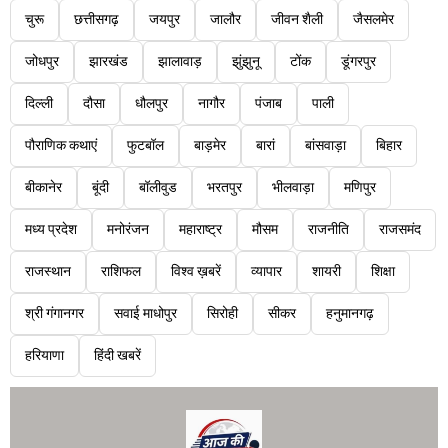
चुरू
छत्तीसगढ़
जयपुर
जालौर
जीवन शैली
जैसलमेर
जोधपुर
झारखंड
झालावाड़
झुंझुनू
टोंक
डूंगरपुर
दिल्ली
दौसा
धौलपुर
नागौर
पंजाब
पाली
पौराणिक कथाएं
फुटबॉल
बाड़मेर
बारां
बांसवाड़ा
बिहार
बीकानेर
बूंदी
बॉलीवुड
भरतपुर
भीलवाड़ा
मणिपुर
मध्य प्रदेश
मनोरंजन
महाराष्ट्र
मौसम
राजनीति
राजसमंद
राजस्थान
राशिफल
विश्व ख़बरें
व्यापार
शायरी
शिक्षा
श्री गंगानगर
सवाई माधोपुर
सिरोही
सीकर
हनुमानगढ़
हरियाणा
हिंदी खबरें