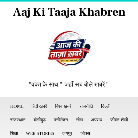
Aaj Ki Taaja Khabren
"वक्त के साथ " जहाँ सच बोले खबरें"
HOME
हिंदी खबरें
विश्व ख़बरें
राजनीति
दिल्ली
राजस्थान
बॉलीवुड
मनोरंजन
खेल
अपराध
जीवन शैली
शिक्षा
WEB STORIES
जयपुर
जोक्स