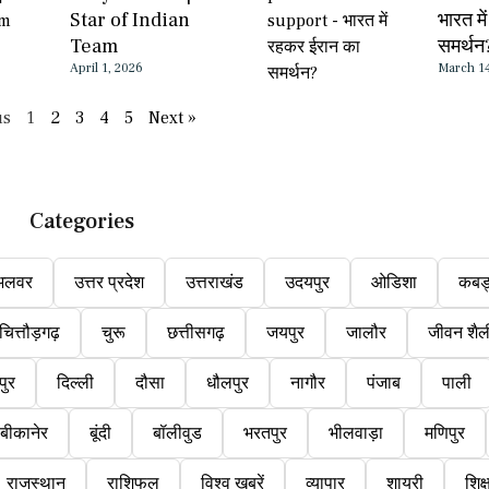
Star of Indian
भारत म
Team
समर्थन
April 1, 2026
March 1
us
1
2
3
4
5
Next »
Categories
अलवर
उत्तर प्रदेश
उत्तराखंड
उदयपुर
ओडिशा
कबड
चित्तौड़गढ़
चुरू
छत्तीसगढ़
जयपुर
जालौर
जीवन शैल
पुर
दिल्ली
दौसा
धौलपुर
नागौर
पंजाब
पाली
बीकानेर
बूंदी
बॉलीवुड
भरतपुर
भीलवाड़ा
मणिपुर
राजस्थान
राशिफल
विश्व ख़बरें
व्यापार
शायरी
शिक्