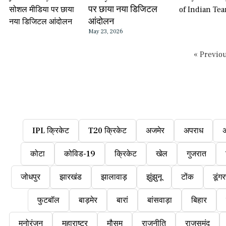
पर छाया नया डिजिटल
आंदोलन
May 23, 2026
« Previo
IPL क्रिकेट
T20 क्रिकेट
अजमेर
अपराध
कोटा
कोविड-19
क्रिकेट
खेल
गुजरात
जोधपुर
झारखंड
झालावाड़
झुंझुनू
टोंक
डूंगर
फुटबॉल
बाड़मेर
बारां
बांसवाड़ा
बिहार
मनोरंजन
महाराष्ट्र
मौसम
राजनीति
राजसमंद