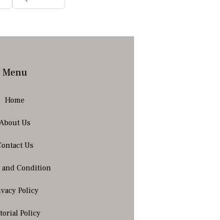
Menu
Home
About Us
Contact Us
 and Condition
ivacy Policy
torial Policy