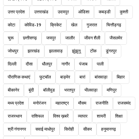
उत्तर प्रदेश
उत्तराखंड
उदयपुर
ओडिशा
कबड्डी
कुश्ती
कोटा
कोविड-19
क्रिकेट
खेल
गुजरात
चित्तौड़गढ़
चुरू
छत्तीसगढ़
जयपुर
जालौर
जीवन शैली
जैसलमेर
जोधपुर
झारखंड
झालावाड़
झुंझुनू
टोंक
डूंगरपुर
दिल्ली
दौसा
धौलपुर
नागौर
पंजाब
पाली
पौराणिक कथाएं
फुटबॉल
बाड़मेर
बारां
बांसवाड़ा
बिहार
बीकानेर
बूंदी
बॉलीवुड
भरतपुर
भीलवाड़ा
मणिपुर
मध्य प्रदेश
मनोरंजन
महाराष्ट्र
मौसम
राजनीति
राजसमंद
राजस्थान
राशिफल
विश्व ख़बरें
व्यापार
शायरी
शिक्षा
श्री गंगानगर
सवाई माधोपुर
सिरोही
सीकर
हनुमानगढ़