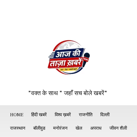
"वक्त के साथ " जहाँ सच बोले खबरें"
HOME
हिंदी खबरें
विश्व ख़बरें
राजनीति
दिल्ली
राजस्थान
बॉलीवुड
मनोरंजन
खेल
अपराध
जीवन शैली