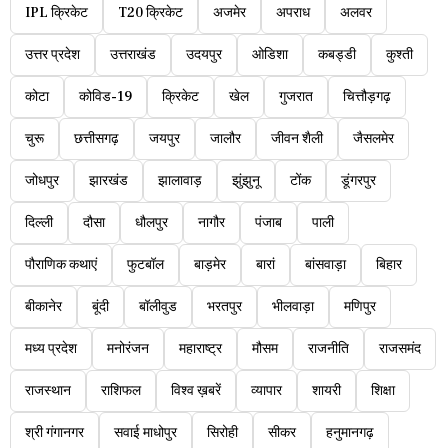
IPL क्रिकेट
T20 क्रिकेट
अजमेर
अपराध
अलवर
उत्तर प्रदेश
उत्तराखंड
उदयपुर
ओडिशा
कबड्डी
कुश्ती
कोटा
कोविड-19
क्रिकेट
खेल
गुजरात
चित्तौड़गढ़
चुरू
छत्तीसगढ़
जयपुर
जालौर
जीवन शैली
जैसलमेर
जोधपुर
झारखंड
झालावाड़
झुंझुनू
टोंक
डूंगरपुर
दिल्ली
दौसा
धौलपुर
नागौर
पंजाब
पाली
पौराणिक कथाएं
फुटबॉल
बाड़मेर
बारां
बांसवाड़ा
बिहार
बीकानेर
बूंदी
बॉलीवुड
भरतपुर
भीलवाड़ा
मणिपुर
मध्य प्रदेश
मनोरंजन
महाराष्ट्र
मौसम
राजनीति
राजसमंद
राजस्थान
राशिफल
विश्व ख़बरें
व्यापार
शायरी
शिक्षा
श्री गंगानगर
सवाई माधोपुर
सिरोही
सीकर
हनुमानगढ़