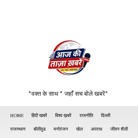
"वक्त के साथ " जहाँ सच बोले खबरें"
HOME
हिंदी खबरें
विश्व ख़बरें
राजनीति
दिल्ली
राजस्थान
बॉलीवुड
मनोरंजन
खेल
अपराध
जीवन शैली