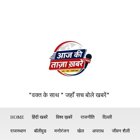
"वक्त के साथ " जहाँ सच बोले खबरें"
HOME
हिंदी खबरें
विश्व ख़बरें
राजनीति
दिल्ली
राजस्थान
बॉलीवुड
मनोरंजन
खेल
अपराध
जीवन शैली