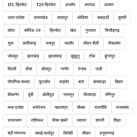
IPL क्रिकेट
T20 क्रिकेट
अजमेर
अपराध
अलवर
उत्तर प्रदेश
उत्तराखंड
उदयपुर
ओडिशा
कबड्डी
कुश्ती
कोटा
कोविड-19
क्रिकेट
खेल
गुजरात
चित्तौड़गढ़
चुरू
छत्तीसगढ़
जयपुर
जालौर
जीवन शैली
जैसलमेर
जोधपुर
झारखंड
झालावाड़
झुंझुनू
टोंक
डूंगरपुर
दिल्ली
दौसा
धौलपुर
नागौर
पंजाब
पाली
पौराणिक कथाएं
फुटबॉल
बाड़मेर
बारां
बांसवाड़ा
बिहार
बीकानेर
बूंदी
बॉलीवुड
भरतपुर
भीलवाड़ा
मणिपुर
मध्य प्रदेश
मनोरंजन
महाराष्ट्र
मौसम
राजनीति
राजसमंद
राजस्थान
राशिफल
विश्व ख़बरें
व्यापार
शायरी
शिक्षा
श्री गंगानगर
सवाई माधोपुर
सिरोही
सीकर
हनुमानगढ़