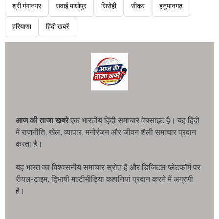
श्री गंगानगर
सवाई माधोपुर
सिरोही
सीकर
हनुमानगढ़
हरियाणा
हिंदी खबरें
आज की ताजा खबरे
एक भारतीय हिंदी समाचार वेबसाइट है। यह हिंदी
में राजनीति, खेल, व्यापार, मनोरंजन और जीवन शैली समाचार प्रदान
करता है।
यह भारत का विश्वसनीय समाचार स्रोत है और डिजिटल प्लेटफॉर्म पर
रीयल-टाइम, द्विभाषी मल्टीमीडिया कहानियां प्रदान करने में अग्रणी
है।