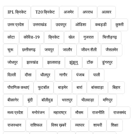
IPL क्रिकेट
T20 क्रिकेट
अजमेर
अपराध
अलवर
उत्तर प्रदेश
उत्तराखंड
उदयपुर
ओडिशा
कबड्डी
कुश्ती
कोटा
कोविड-19
क्रिकेट
खेल
गुजरात
चित्तौड़गढ़
चुरू
छत्तीसगढ़
जयपुर
जालौर
जीवन शैली
जैसलमेर
जोधपुर
झारखंड
झालावाड़
झुंझुनू
टोंक
डूंगरपुर
दिल्ली
दौसा
धौलपुर
नागौर
पंजाब
पाली
पौराणिक कथाएं
फुटबॉल
बाड़मेर
बारां
बांसवाड़ा
बिहार
बीकानेर
बूंदी
बॉलीवुड
भरतपुर
भीलवाड़ा
मणिपुर
मध्य प्रदेश
मनोरंजन
महाराष्ट्र
मौसम
राजनीति
राजसमंद
राजस्थान
राशिफल
विश्व ख़बरें
व्यापार
शायरी
शिक्षा