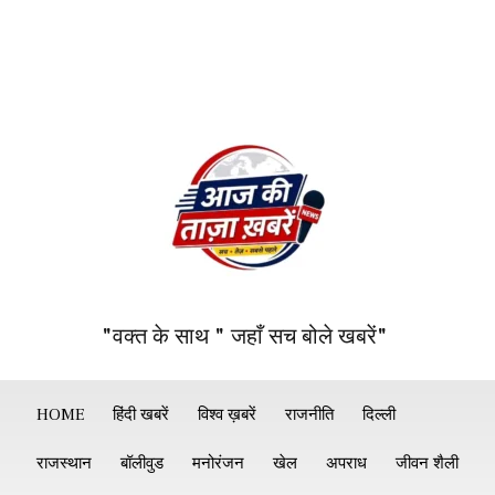
"वक्त के साथ " जहाँ सच बोले खबरें"
HOME
हिंदी खबरें
विश्व ख़बरें
राजनीति
दिल्ली
राजस्थान
बॉलीवुड
मनोरंजन
खेल
अपराध
जीवन शैली