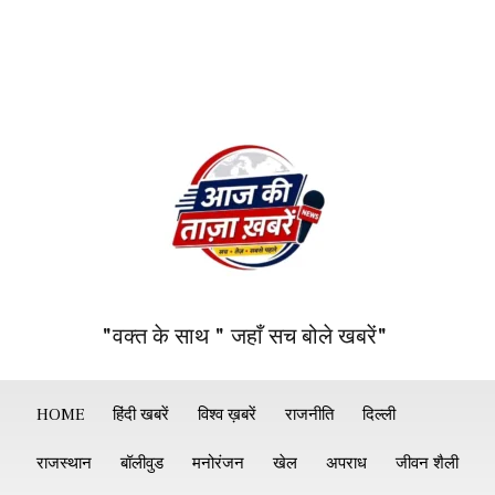
"वक्त के साथ " जहाँ सच बोले खबरें"
HOME
हिंदी खबरें
विश्व ख़बरें
राजनीति
दिल्ली
राजस्थान
बॉलीवुड
मनोरंजन
खेल
अपराध
जीवन शैली