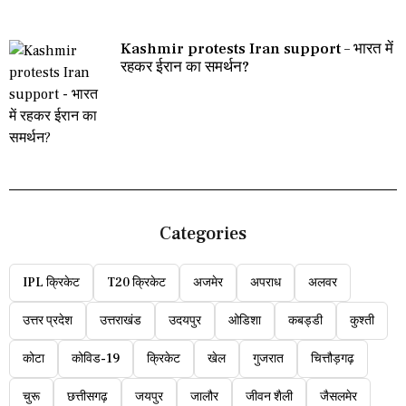
Kashmir protests Iran support – भारत में
रहकर ईरान का समर्थन?
Categories
IPL क्रिकेट
T20 क्रिकेट
अजमेर
अपराध
अलवर
उत्तर प्रदेश
उत्तराखंड
उदयपुर
ओडिशा
कबड्डी
कुश्ती
कोटा
कोविड-19
क्रिकेट
खेल
गुजरात
चित्तौड़गढ़
चुरू
छत्तीसगढ़
जयपुर
जालौर
जीवन शैली
जैसलमेर