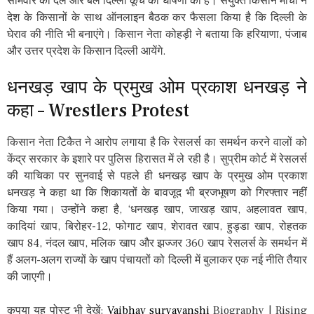
सोमवार को दल और बल दिल्ली कूच की घोषणा की है। संयुक्त किसान मोर्चा ने
देश के किसानों के साथ ऑनलाइन बैठक कर फैसला किया है कि दिल्ली के
घेराव की नीति भी बनाएंगे। किसान नेता कोहड़ी ने बताया कि हरियाणा, पंजाब
और उत्तर प्रदेश के किसान दिल्ली आयेंगे.
धनखड़ खाप के प्रमुख ओम प्रकाश धनखड़ ने
कहा – Wrestlers Protest
किसान नेता टिकैत ने आरोप लगाया है कि रेसलर्स का समर्थन करने वालों को
केंद्र सरकार के इशारे पर पुलिस हिरासत में ले रही है। सुप्रीम कोर्ट में रेसलर्स
की याचिका पर सुनवाई से पहले ही धनखड़ खाप के प्रमुख ओम प्रकाश
धनखड़ ने कहा था कि शिकायतों के बावजूद भी ब्रजभूषण को गिरफ्तार नहीं
किया गया। उन्होंने कहा है, ‘धनखड़ खाप, जाखड़ खाप, अहलावत खाप,
कादियां खाप, बिरोहर-12, फोगाट खाप, शेरावत खाप, हुड्डा खाप, रोहतक
खाप 84, नंदल खाप, मलिक खाप और झज्जर 360 खाप रेसलर्स के समर्थन में
हैं अलग-अलग राज्यों के खाप पंचायतों को दिल्ली में बुलाकर एक नई नीति तैयार
की जाएगी।
कृपया यह पोस्ट भी देखें:
Vaibhav suryavanshi
Biography | Rising