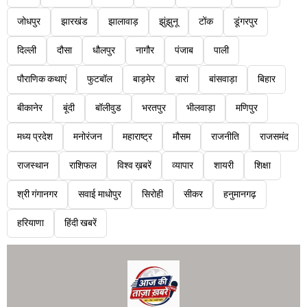
जोधपुर
झारखंड
झालावाड़
झुंझुनू
टोंक
डूंगरपुर
दिल्ली
दौसा
धौलपुर
नागौर
पंजाब
पाली
पौराणिक कथाएं
फुटबॉल
बाड़मेर
बारां
बांसवाड़ा
बिहार
बीकानेर
बूंदी
बॉलीवुड
भरतपुर
भीलवाड़ा
मणिपुर
मध्य प्रदेश
मनोरंजन
महाराष्ट्र
मौसम
राजनीति
राजसमंद
राजस्थान
राशिफल
विश्व ख़बरें
व्यापार
शायरी
शिक्षा
श्री गंगानगर
सवाई माधोपुर
सिरोही
सीकर
हनुमानगढ़
हरियाणा
हिंदी खबरें