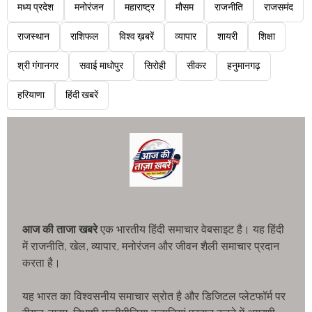
मध्य प्रदेश
मनोरंजन
महाराष्ट्र
मौसम
राजनीति
राजसमंद
राजस्थान
राशिफल
विश्व ख़बरें
व्यापार
शायरी
शिक्षा
श्री गंगानगर
सवाई माधोपुर
सिरोही
सीकर
हनुमानगढ़
हरियाणा
हिंदी खबरें
आज की ताजा खबरे
एक भारतीय हिंदी समाचार वेबसाइट है। यह हिंदी
में राजनीति, खेल, व्यापार, मनोरंजन और जीवन शैली समाचार प्रदान
करता है।
यह भारत का विश्वसनीय समाचार स्रोत है और डिजिटल प्लेटफॉर्म पर