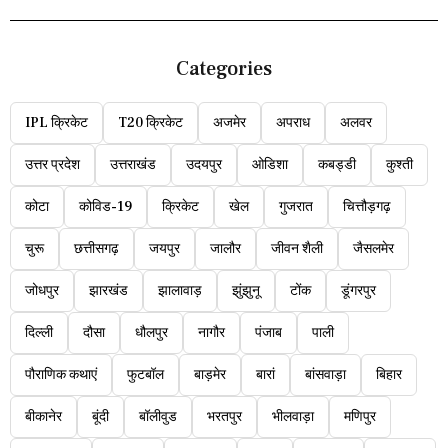
Categories
IPL क्रिकेट
T20 क्रिकेट
अजमेर
अपराध
अलवर
उत्तर प्रदेश
उत्तराखंड
उदयपुर
ओडिशा
कबड्डी
कुश्ती
कोटा
कोविड-19
क्रिकेट
खेल
गुजरात
चित्तौड़गढ़
चुरू
छत्तीसगढ़
जयपुर
जालौर
जीवन शैली
जैसलमेर
जोधपुर
झारखंड
झालावाड़
झुंझुनू
टोंक
डूंगरपुर
दिल्ली
दौसा
धौलपुर
नागौर
पंजाब
पाली
पौराणिक कथाएं
फुटबॉल
बाड़मेर
बारां
बांसवाड़ा
बिहार
बीकानेर
बूंदी
बॉलीवुड
भरतपुर
भीलवाड़ा
मणिपुर