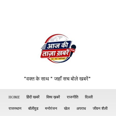
"वक्त के साथ " जहाँ सच बोले खबरें"
HOME
हिंदी खबरें
विश्व ख़बरें
राजनीति
दिल्ली
राजस्थान
बॉलीवुड
मनोरंजन
खेल
अपराध
जीवन शैली