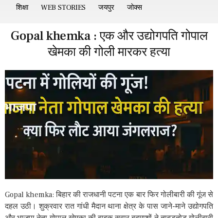
शिक्षा
WEB STORIES
जयपुर
जोक्स
Gopal khemka : एक और उद्योगपति गोपाल
खेमका की गोली मारकर हत्या
Gopal khemka: बिहार की राजधानी पटना एक बार फिर गोलीबारी की गूंज से
दहल उठी। शुक्रवार रात गांधी मैदान थाना क्षेत्र के पास जाने-माने उद्योगपति
और भाजपा नेता गोपाल खेमका की बाइक सवार बदमाशों ने ताबड़तोड़ गोलीबारी