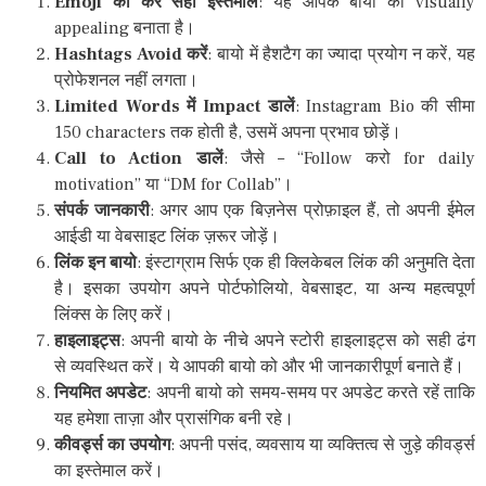
Emoji का करें सही इस्तेमाल
: यह आपके बायो को visually
appealing बनाता है।
Hashtags Avoid करें
: बायो में हैशटैग का ज्यादा प्रयोग न करें, यह
प्रोफेशनल नहीं लगता।
Limited Words में Impact डालें
: Instagram Bio की सीमा
150 characters तक होती है, उसमें अपना प्रभाव छोड़ें।
Call to Action डालें
: जैसे – “Follow करो for daily
motivation” या “DM for Collab”।
संपर्क जानकारी
: अगर आप एक बिज़नेस प्रोफ़ाइल हैं, तो अपनी ईमेल
आईडी या वेबसाइट लिंक ज़रूर जोड़ें।
लिंक इन बायो
: इंस्टाग्राम सिर्फ एक ही क्लिकेबल लिंक की अनुमति देता
है। इसका उपयोग अपने पोर्टफोलियो, वेबसाइट, या अन्य महत्वपूर्ण
लिंक्स के लिए करें।
हाइलाइट्स
: अपनी बायो के नीचे अपने स्टोरी हाइलाइट्स को सही ढंग
से व्यवस्थित करें। ये आपकी बायो को और भी जानकारीपूर्ण बनाते हैं।
नियमित अपडेट
: अपनी बायो को समय-समय पर अपडेट करते रहें ताकि
यह हमेशा ताज़ा और प्रासंगिक बनी रहे।
कीवर्ड्स का उपयोग
: अपनी पसंद, व्यवसाय या व्यक्तित्व से जुड़े कीवर्ड्स
का इस्तेमाल करें।