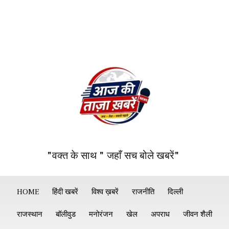
"वक्त के साथ " जहाँ सच बोले खबरें"
HOME
हिंदी खबरें
विश्व ख़बरें
राजनीति
दिल्ली
राजस्थान
बॉलीवुड
मनोरंजन
खेल
अपराध
जीवन शैली