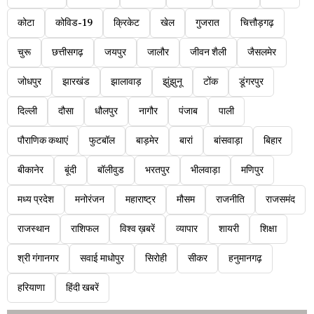
कोटा
कोविड-19
क्रिकेट
खेल
गुजरात
चित्तौड़गढ़
चुरू
छत्तीसगढ़
जयपुर
जालौर
जीवन शैली
जैसलमेर
जोधपुर
झारखंड
झालावाड़
झुंझुनू
टोंक
डूंगरपुर
दिल्ली
दौसा
धौलपुर
नागौर
पंजाब
पाली
पौराणिक कथाएं
फुटबॉल
बाड़मेर
बारां
बांसवाड़ा
बिहार
बीकानेर
बूंदी
बॉलीवुड
भरतपुर
भीलवाड़ा
मणिपुर
मध्य प्रदेश
मनोरंजन
महाराष्ट्र
मौसम
राजनीति
राजसमंद
राजस्थान
राशिफल
विश्व ख़बरें
व्यापार
शायरी
शिक्षा
श्री गंगानगर
सवाई माधोपुर
सिरोही
सीकर
हनुमानगढ़
हरियाणा
हिंदी खबरें