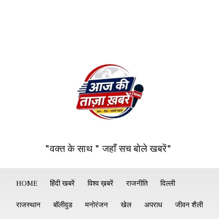
"वक्त के साथ " जहाँ सच बोले खबरें"
HOME
हिंदी खबरें
विश्व ख़बरें
राजनीति
दिल्ली
राजस्थान
बॉलीवुड
मनोरंजन
खेल
अपराध
जीवन शैली