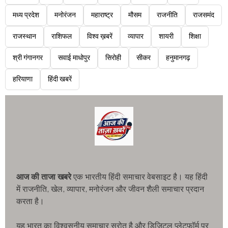
मध्य प्रदेश
मनोरंजन
महाराष्ट्र
मौसम
राजनीति
राजसमंद
राजस्थान
राशिफल
विश्व ख़बरें
व्यापार
शायरी
शिक्षा
श्री गंगानगर
सवाई माधोपुर
सिरोही
सीकर
हनुमानगढ़
हरियाणा
हिंदी खबरें
आज की ताजा खबरे
एक भारतीय हिंदी समाचार वेबसाइट है। यह हिंदी
में राजनीति, खेल, व्यापार, मनोरंजन और जीवन शैली समाचार प्रदान
करता है।
यह भारत का विश्वसनीय समाचार स्रोत है और डिजिटल प्लेटफॉर्म पर