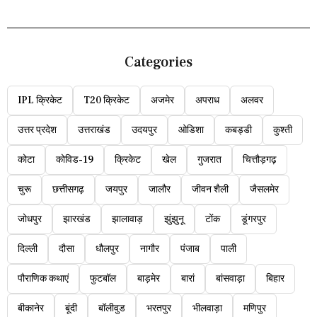
Categories
IPL क्रिकेट
T20 क्रिकेट
अजमेर
अपराध
अलवर
उत्तर प्रदेश
उत्तराखंड
उदयपुर
ओडिशा
कबड्डी
कुश्ती
कोटा
कोविड-19
क्रिकेट
खेल
गुजरात
चित्तौड़गढ़
चुरू
छत्तीसगढ़
जयपुर
जालौर
जीवन शैली
जैसलमेर
जोधपुर
झारखंड
झालावाड़
झुंझुनू
टोंक
डूंगरपुर
दिल्ली
दौसा
धौलपुर
नागौर
पंजाब
पाली
पौराणिक कथाएं
फुटबॉल
बाड़मेर
बारां
बांसवाड़ा
बिहार
बीकानेर
बूंदी
बॉलीवुड
भरतपुर
भीलवाड़ा
मणिपुर