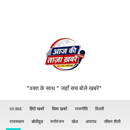
"वक्त के साथ " जहाँ सच बोले खबरें"
HOME
हिंदी खबरें
विश्व ख़बरें
राजनीति
दिल्ली
राजस्थान
बॉलीवुड
मनोरंजन
खेल
अपराध
जीवन शैली