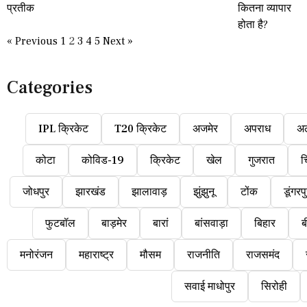
« Previous
1
2
3
4
5
Next »
Categories
IPL क्रिकेट
T20 क्रिकेट
अजमेर
अपराध
अ
कोटा
कोविड-19
क्रिकेट
खेल
गुजरात
च
जोधपुर
झारखंड
झालावाड़
झुंझुनू
टोंक
डूंगरप
फुटबॉल
बाड़मेर
बारां
बांसवाड़ा
बिहार
ब
मनोरंजन
महाराष्ट्र
मौसम
राजनीति
राजसमंद
सवाई माधोपुर
सिरोही