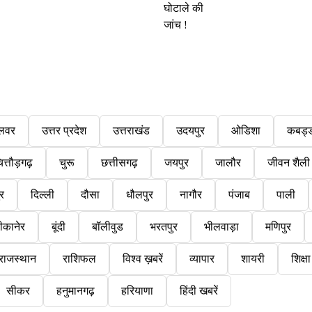
लवर
उत्तर प्रदेश
उत्तराखंड
उदयपुर
ओडिशा
कबड्
ित्तौड़गढ़
चुरू
छत्तीसगढ़
जयपुर
जालौर
जीवन शैली
ुर
दिल्ली
दौसा
धौलपुर
नागौर
पंजाब
पाली
ीकानेर
बूंदी
बॉलीवुड
भरतपुर
भीलवाड़ा
मणिपुर
राजस्थान
राशिफल
विश्व ख़बरें
व्यापार
शायरी
शिक्षा
सीकर
हनुमानगढ़
हरियाणा
हिंदी खबरें