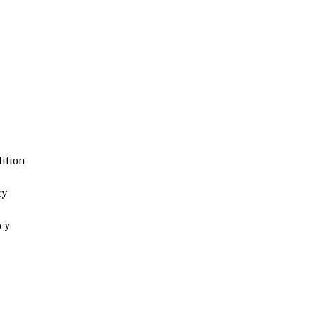
ition
cy
icy