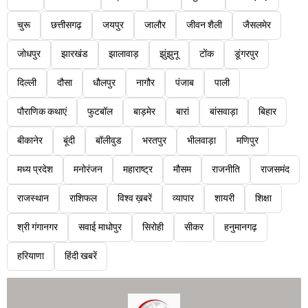
चुरू
छत्तीसगढ़
जयपुर
जालौर
जीवन शैली
जैसलमेर
जोधपुर
झारखंड
झालावाड़
झुंझुनू
टोंक
डूंगरपुर
दिल्ली
दौसा
धौलपुर
नागौर
पंजाब
पाली
पौराणिक कथाएं
फुटबॉल
बाड़मेर
बारां
बांसवाड़ा
बिहार
बीकानेर
बूंदी
बॉलीवुड
भरतपुर
भीलवाड़ा
मणिपुर
मध्य प्रदेश
मनोरंजन
महाराष्ट्र
मौसम
राजनीति
राजसमंद
राजस्थान
राशिफल
विश्व ख़बरें
व्यापार
शायरी
शिक्षा
श्री गंगानगर
सवाई माधोपुर
सिरोही
सीकर
हनुमानगढ़
हरियाणा
हिंदी खबरें