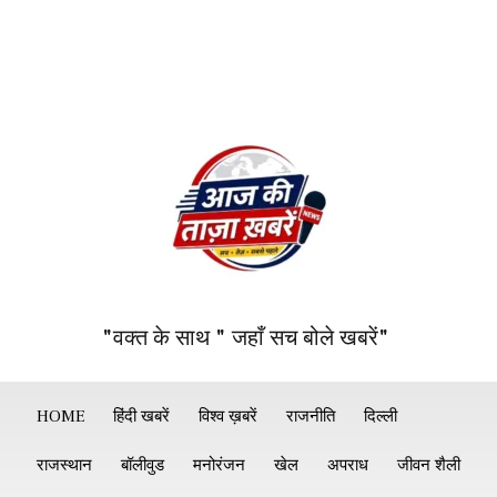
"वक्त के साथ " जहाँ सच बोले खबरें"
HOME
हिंदी खबरें
विश्व ख़बरें
राजनीति
दिल्ली
राजस्थान
बॉलीवुड
मनोरंजन
खेल
अपराध
जीवन शैली