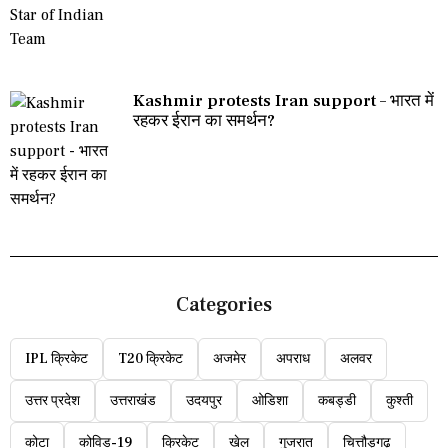
Kashmir protests Iran support – भारत में
रहकर ईरान का समर्थन?
Categories
IPL क्रिकेट
T20 क्रिकेट
अजमेर
अपराध
अलवर
उत्तर प्रदेश
उत्तराखंड
उदयपुर
ओडिशा
कबड्डी
कुश्ती
कोटा
कोविड-19
क्रिकेट
खेल
गुजरात
चित्तौड़गढ़