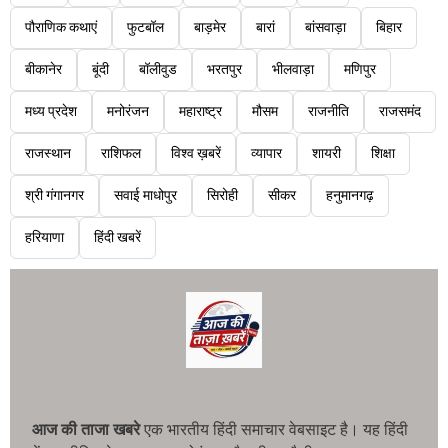
पौराणिक कथाएं
फुटबॉल
बाड़मेर
बारां
बांसवाड़ा
बिहार
बीकानेर
बूंदी
बॉलीवुड
भरतपुर
भीलवाड़ा
मणिपुर
मध्य प्रदेश
मनोरंजन
महाराष्ट्र
मौसम
राजनीति
राजसमंद
राजस्थान
राशिफल
विश्व ख़बरें
व्यापार
शायरी
शिक्षा
श्री गंगानगर
सवाई माधोपुर
सिरोही
सीकर
हनुमानगढ़
हरियाणा
हिंदी खबरें
आज की ताजा खबरे
एक भारतीय हिंदी समाचार वेबसाइट है। यह हिंदी