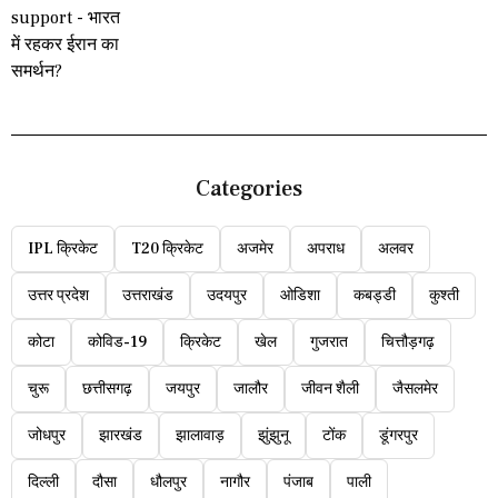
Categories
IPL क्रिकेट
T20 क्रिकेट
अजमेर
अपराध
अलवर
उत्तर प्रदेश
उत्तराखंड
उदयपुर
ओडिशा
कबड्डी
कुश्ती
कोटा
कोविड-19
क्रिकेट
खेल
गुजरात
चित्तौड़गढ़
चुरू
छत्तीसगढ़
जयपुर
जालौर
जीवन शैली
जैसलमेर
जोधपुर
झारखंड
झालावाड़
झुंझुनू
टोंक
डूंगरपुर
दिल्ली
दौसा
धौलपुर
नागौर
पंजाब
पाली