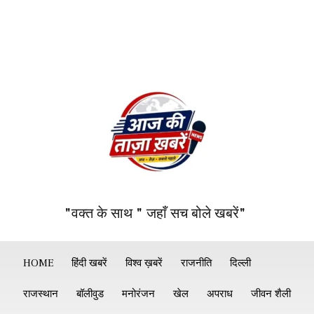
"वक्त के साथ " जहाँ सच बोले खबरें"
HOME
हिंदी खबरें
विश्व ख़बरें
राजनीति
दिल्ली
राजस्थान
बॉलीवुड
मनोरंजन
खेल
अपराध
जीवन शैली