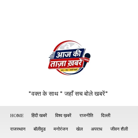
"वक्त के साथ " जहाँ सच बोले खबरें"
HOME
हिंदी खबरें
विश्व ख़बरें
राजनीति
दिल्ली
राजस्थान
बॉलीवुड
मनोरंजन
खेल
अपराध
जीवन शैली