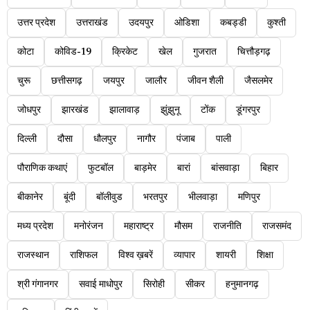
उत्तर प्रदेश
उत्तराखंड
उदयपुर
ओडिशा
कबड्डी
कुश्ती
कोटा
कोविड-19
क्रिकेट
खेल
गुजरात
चित्तौड़गढ़
चुरू
छत्तीसगढ़
जयपुर
जालौर
जीवन शैली
जैसलमेर
जोधपुर
झारखंड
झालावाड़
झुंझुनू
टोंक
डूंगरपुर
दिल्ली
दौसा
धौलपुर
नागौर
पंजाब
पाली
पौराणिक कथाएं
फुटबॉल
बाड़मेर
बारां
बांसवाड़ा
बिहार
बीकानेर
बूंदी
बॉलीवुड
भरतपुर
भीलवाड़ा
मणिपुर
मध्य प्रदेश
मनोरंजन
महाराष्ट्र
मौसम
राजनीति
राजसमंद
राजस्थान
राशिफल
विश्व ख़बरें
व्यापार
शायरी
शिक्षा
श्री गंगानगर
सवाई माधोपुर
सिरोही
सीकर
हनुमानगढ़