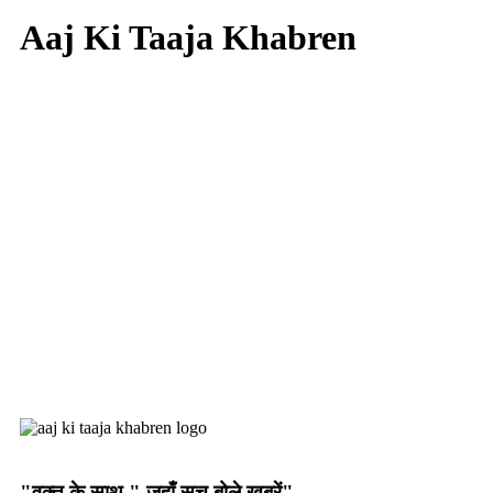
Aaj Ki Taaja Khabren
"वक्त के साथ " जहाँ सच बोले खबरें"