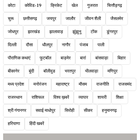
कोटा
कोविड-19
क्रिकेट
खेल
गुजरात
चित्तौड़गढ़
चुरू
छत्तीसगढ़
जयपुर
जालौर
जीवन शैली
जैसलमेर
जोधपुर
झारखंड
झालावाड़
झुंझुनू
टोंक
डूंगरपुर
दिल्ली
दौसा
धौलपुर
नागौर
पंजाब
पाली
पौराणिक कथाएं
फुटबॉल
बाड़मेर
बारां
बांसवाड़ा
बिहार
बीकानेर
बूंदी
बॉलीवुड
भरतपुर
भीलवाड़ा
मणिपुर
मध्य प्रदेश
मनोरंजन
महाराष्ट्र
मौसम
राजनीति
राजसमंद
राजस्थान
राशिफल
विश्व ख़बरें
व्यापार
शायरी
शिक्षा
श्री गंगानगर
सवाई माधोपुर
सिरोही
सीकर
हनुमानगढ़
हरियाणा
हिंदी खबरें