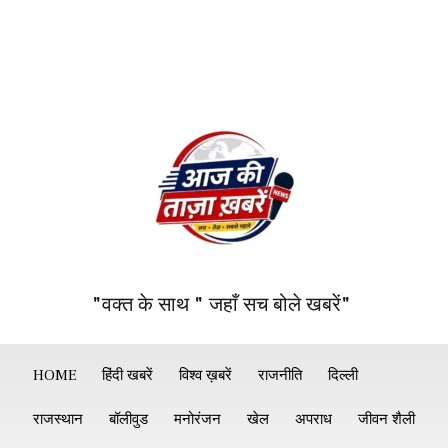
"वक्त के साथ " जहाँ सच बोले खबरें"
HOME
हिंदी खबरें
विश्व ख़बरें
राजनीति
दिल्ली
राजस्थान
बॉलीवुड
मनोरंजन
खेल
अपराध
जीवन शैली