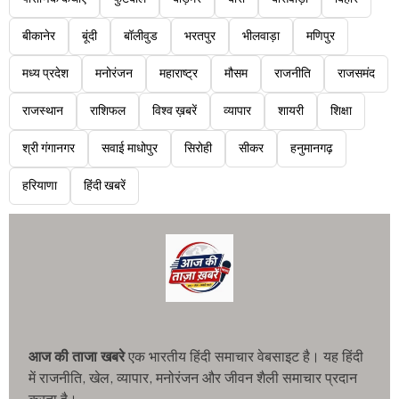
बीकानेर
बूंदी
बॉलीवुड
भरतपुर
भीलवाड़ा
मणिपुर
मध्य प्रदेश
मनोरंजन
महाराष्ट्र
मौसम
राजनीति
राजसमंद
राजस्थान
राशिफल
विश्व ख़बरें
व्यापार
शायरी
शिक्षा
श्री गंगानगर
सवाई माधोपुर
सिरोही
सीकर
हनुमानगढ़
हरियाणा
हिंदी खबरें
आज की ताजा खबरे
एक भारतीय हिंदी समाचार वेबसाइट है। यह हिंदी
में राजनीति, खेल, व्यापार, मनोरंजन और जीवन शैली समाचार प्रदान