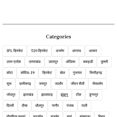
Categories
IPL क्रिकेट
T20 क्रिकेट
अजमेर
अपराध
अलवर
उत्तर प्रदेश
उत्तराखंड
उदयपुर
ओडिशा
कबड्डी
कुश्ती
कोटा
कोविड-19
क्रिकेट
खेल
गुजरात
चित्तौड़गढ़
चुरू
छत्तीसगढ़
जयपुर
जालौर
जीवन शैली
जैसलमेर
जोधपुर
झारखंड
झालावाड़
झुंझुनू
टोंक
डूंगरपुर
दिल्ली
दौसा
धौलपुर
नागौर
पंजाब
पाली
पौराणिक कथाएं
फुटबॉल
बाड़मेर
बारां
बांसवाड़ा
बिहार