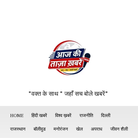
"वक्त के साथ " जहाँ सच बोले खबरें"
HOME
हिंदी खबरें
विश्व ख़बरें
राजनीति
दिल्ली
राजस्थान
बॉलीवुड
मनोरंजन
खेल
अपराध
जीवन शैली