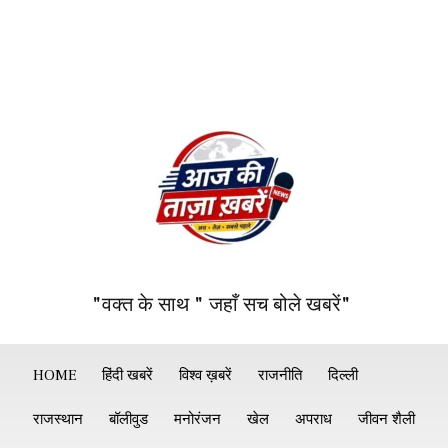
"वक्त के साथ " जहाँ सच बोले खबरें"
HOME
हिंदी खबरें
विश्व ख़बरें
राजनीति
दिल्ली
राजस्थान
बॉलीवुड
मनोरंजन
खेल
अपराध
जीवन शैली