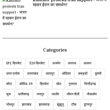
Kashmir protests Iran support – भारत में
रहकर ईरान का समर्थन?
Categories
IPL क्रिकेट
T20 क्रिकेट
अजमेर
अपराध
अलवर
उत्तर प्रदेश
उत्तराखंड
उदयपुर
ओडिशा
कबड्डी
कुश्ती
कोटा
कोविड-19
क्रिकेट
खेल
गुजरात
चित्तौड़गढ़
चुरू
छत्तीसगढ़
जयपुर
जालौर
जीवन शैली
जैसलमेर
जोधपुर
झारखंड
झालावाड़
झुंझुनू
टोंक
डूंगरपुर