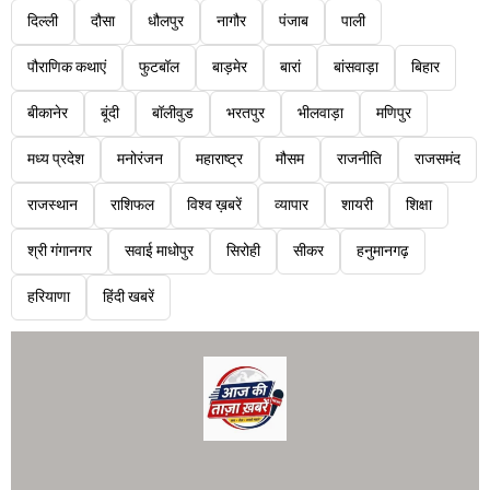
दिल्ली
दौसा
धौलपुर
नागौर
पंजाब
पाली
पौराणिक कथाएं
फुटबॉल
बाड़मेर
बारां
बांसवाड़ा
बिहार
बीकानेर
बूंदी
बॉलीवुड
भरतपुर
भीलवाड़ा
मणिपुर
मध्य प्रदेश
मनोरंजन
महाराष्ट्र
मौसम
राजनीति
राजसमंद
राजस्थान
राशिफल
विश्व ख़बरें
व्यापार
शायरी
शिक्षा
श्री गंगानगर
सवाई माधोपुर
सिरोही
सीकर
हनुमानगढ़
हरियाणा
हिंदी खबरें