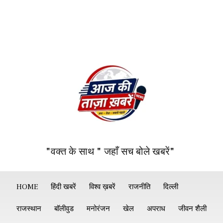
"वक्त के साथ " जहाँ सच बोले खबरें"
HOME
हिंदी खबरें
विश्व ख़बरें
राजनीति
दिल्ली
राजस्थान
बॉलीवुड
मनोरंजन
खेल
अपराध
जीवन शैली