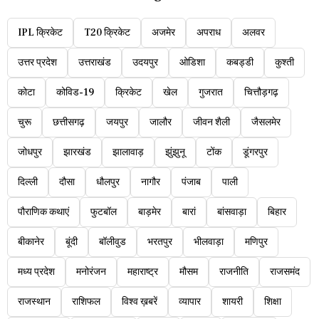
IPL क्रिकेट
T20 क्रिकेट
अजमेर
अपराध
अलवर
उत्तर प्रदेश
उत्तराखंड
उदयपुर
ओडिशा
कबड्डी
कुश्ती
कोटा
कोविड-19
क्रिकेट
खेल
गुजरात
चित्तौड़गढ़
चुरू
छत्तीसगढ़
जयपुर
जालौर
जीवन शैली
जैसलमेर
जोधपुर
झारखंड
झालावाड़
झुंझुनू
टोंक
डूंगरपुर
दिल्ली
दौसा
धौलपुर
नागौर
पंजाब
पाली
पौराणिक कथाएं
फुटबॉल
बाड़मेर
बारां
बांसवाड़ा
बिहार
बीकानेर
बूंदी
बॉलीवुड
भरतपुर
भीलवाड़ा
मणिपुर
मध्य प्रदेश
मनोरंजन
महाराष्ट्र
मौसम
राजनीति
राजसमंद
राजस्थान
राशिफल
विश्व ख़बरें
व्यापार
शायरी
शिक्षा