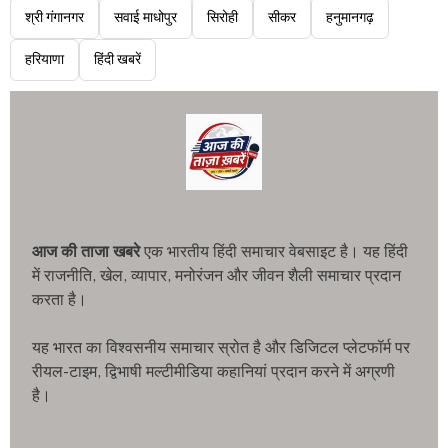
श्री गंगानगर
सवाई माधोपुर
सिरोही
सीकर
हनुमानगढ़
हरियाणा
हिंदी खबरें
आज की ताजा खबरे
एक भारतीय हिंदी समाचार वेबसाइट है। यह हिंदी
में राजनीति, खेल, व्यापार, मनोरंजन और जीवन शैली समाचार प्रदान
करता है।
यह भारत का विश्वसनीय समाचार स्रोत है और डिजिटल प्लेटफॉर्म पर
रीयल-टाइम, द्विभाषी मल्टीमीडिया कहानियां प्रदान करने में अग्रणी
है।