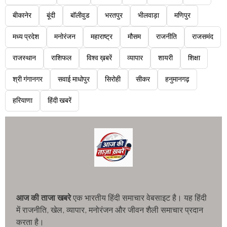
बीकानेर
बूंदी
बॉलीवुड
भरतपुर
भीलवाड़ा
मणिपुर
मध्य प्रदेश
मनोरंजन
महाराष्ट्र
मौसम
राजनीति
राजसमंद
राजस्थान
राशिफल
विश्व ख़बरें
व्यापार
शायरी
शिक्षा
श्री गंगानगर
सवाई माधोपुर
सिरोही
सीकर
हनुमानगढ़
हरियाणा
हिंदी खबरें
आज की ताजा खबरे
एक भारतीय हिंदी समाचार वेबसाइट है। यह हिंदी
में राजनीति, खेल, व्यापार, मनोरंजन और जीवन शैली समाचार प्रदान
करता है।