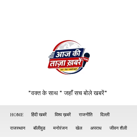
"वक्त के साथ " जहाँ सच बोले खबरें"
HOME
हिंदी खबरें
विश्व ख़बरें
राजनीति
दिल्ली
राजस्थान
बॉलीवुड
मनोरंजन
खेल
अपराध
जीवन शैली