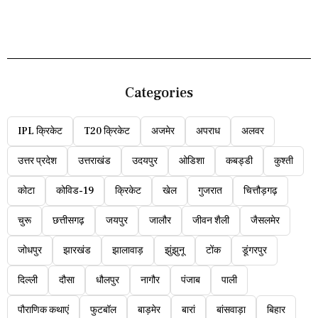
Categories
IPL क्रिकेट
T20 क्रिकेट
अजमेर
अपराध
अलवर
उत्तर प्रदेश
उत्तराखंड
उदयपुर
ओडिशा
कबड्डी
कुश्ती
कोटा
कोविड-19
क्रिकेट
खेल
गुजरात
चित्तौड़गढ़
चुरू
छत्तीसगढ़
जयपुर
जालौर
जीवन शैली
जैसलमेर
जोधपुर
झारखंड
झालावाड़
झुंझुनू
टोंक
डूंगरपुर
दिल्ली
दौसा
धौलपुर
नागौर
पंजाब
पाली
पौराणिक कथाएं
फुटबॉल
बाड़मेर
बारां
बांसवाड़ा
बिहार