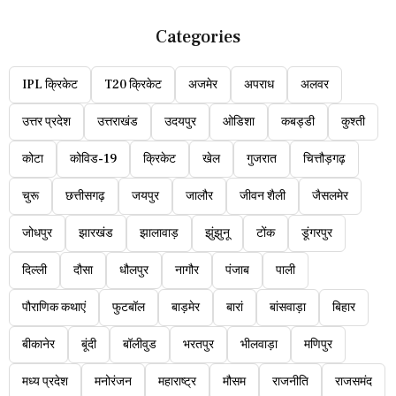
Categories
IPL क्रिकेट
T20 क्रिकेट
अजमेर
अपराध
अलवर
उत्तर प्रदेश
उत्तराखंड
उदयपुर
ओडिशा
कबड्डी
कुश्ती
कोटा
कोविड-19
क्रिकेट
खेल
गुजरात
चित्तौड़गढ़
चुरू
छत्तीसगढ़
जयपुर
जालौर
जीवन शैली
जैसलमेर
जोधपुर
झारखंड
झालावाड़
झुंझुनू
टोंक
डूंगरपुर
दिल्ली
दौसा
धौलपुर
नागौर
पंजाब
पाली
पौराणिक कथाएं
फुटबॉल
बाड़मेर
बारां
बांसवाड़ा
बिहार
बीकानेर
बूंदी
बॉलीवुड
भरतपुर
भीलवाड़ा
मणिपुर
मध्य प्रदेश
मनोरंजन
महाराष्ट्र
मौसम
राजनीति
राजसमंद