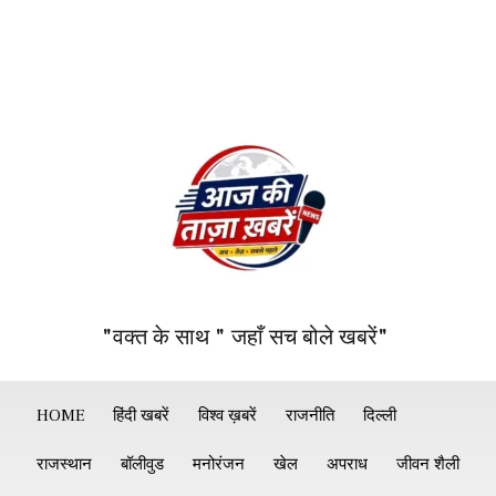
"वक्त के साथ " जहाँ सच बोले खबरें"
HOME
हिंदी खबरें
विश्व ख़बरें
राजनीति
दिल्ली
राजस्थान
बॉलीवुड
मनोरंजन
खेल
अपराध
जीवन शैली