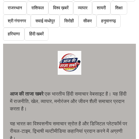
राजस्थान
राशिफल
विश्व ख़बरें
व्यापार
शायरी
शिक्षा
श्री गंगानगर
सवाई माधोपुर
सिरोही
सीकर
हनुमानगढ़
हरियाणा
हिंदी खबरें
आज की ताजा खबरे
एक भारतीय हिंदी समाचार वेबसाइट है। यह हिंदी
में राजनीति, खेल, व्यापार, मनोरंजन और जीवन शैली समाचार प्रदान
करता है।
यह भारत का विश्वसनीय समाचार स्रोत है और डिजिटल प्लेटफॉर्म पर
रीयल-टाइम, द्विभाषी मल्टीमीडिया कहानियां प्रदान करने में अग्रणी
है।