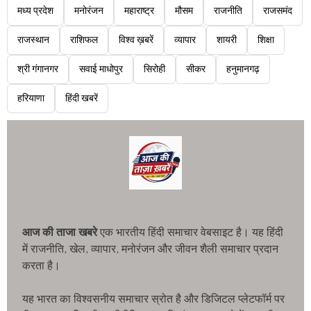
मध्य प्रदेश
मनोरंजन
महाराष्ट्र
मौसम
राजनीति
राजसमंद
राजस्थान
राशिफल
विश्व ख़बरें
व्यापार
शायरी
शिक्षा
श्री गंगानगर
सवाई माधोपुर
सिरोही
सीकर
हनुमानगढ़
हरियाणा
हिंदी खबरें
आज की ताजा खबरे
एक भारतीय हिंदी समाचार वेबसाइट है। यह हिंदी
में राजनीति, खेल, व्यापार, मनोरंजन और जीवन शैली समाचार प्रदान
करता है।
यह भारत का विश्वसनीय समाचार स्रोत है और डिजिटल प्लेटफॉर्म पर