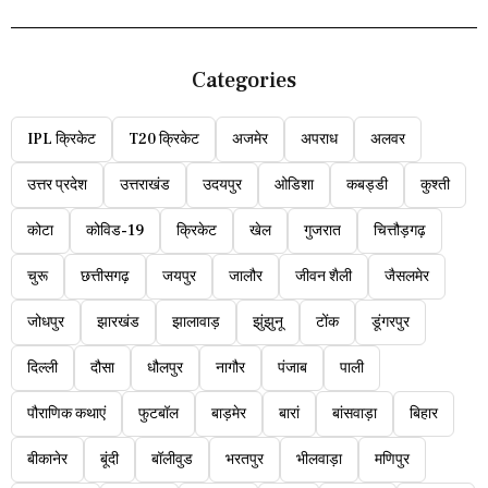
Categories
IPL क्रिकेट
T20 क्रिकेट
अजमेर
अपराध
अलवर
उत्तर प्रदेश
उत्तराखंड
उदयपुर
ओडिशा
कबड्डी
कुश्ती
कोटा
कोविड-19
क्रिकेट
खेल
गुजरात
चित्तौड़गढ़
चुरू
छत्तीसगढ़
जयपुर
जालौर
जीवन शैली
जैसलमेर
जोधपुर
झारखंड
झालावाड़
झुंझुनू
टोंक
डूंगरपुर
दिल्ली
दौसा
धौलपुर
नागौर
पंजाब
पाली
पौराणिक कथाएं
फुटबॉल
बाड़मेर
बारां
बांसवाड़ा
बिहार
बीकानेर
बूंदी
बॉलीवुड
भरतपुर
भीलवाड़ा
मणिपुर