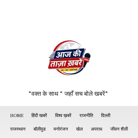
"वक्त के साथ " जहाँ सच बोले खबरें"
HOME
हिंदी खबरें
विश्व ख़बरें
राजनीति
दिल्ली
राजस्थान
बॉलीवुड
मनोरंजन
खेल
अपराध
जीवन शैली