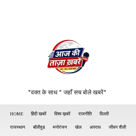
"वक्त के साथ " जहाँ सच बोले खबरें"
HOME
हिंदी खबरें
विश्व ख़बरें
राजनीति
दिल्ली
राजस्थान
बॉलीवुड
मनोरंजन
खेल
अपराध
जीवन शैली