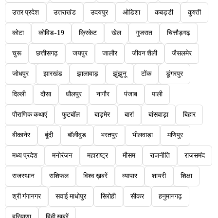
उत्तर प्रदेश
उत्तराखंड
उदयपुर
ओडिशा
कबड्डी
कुश्ती
कोटा
कोविड-19
क्रिकेट
खेल
गुजरात
चित्तौड़गढ़
चुरू
छत्तीसगढ़
जयपुर
जालौर
जीवन शैली
जैसलमेर
जोधपुर
झारखंड
झालावाड़
झुंझुनू
टोंक
डूंगरपुर
दिल्ली
दौसा
धौलपुर
नागौर
पंजाब
पाली
पौराणिक कथाएं
फुटबॉल
बाड़मेर
बारां
बांसवाड़ा
बिहार
बीकानेर
बूंदी
बॉलीवुड
भरतपुर
भीलवाड़ा
मणिपुर
मध्य प्रदेश
मनोरंजन
महाराष्ट्र
मौसम
राजनीति
राजसमंद
राजस्थान
राशिफल
विश्व ख़बरें
व्यापार
शायरी
शिक्षा
श्री गंगानगर
सवाई माधोपुर
सिरोही
सीकर
हनुमानगढ़
हरियाणा
हिंदी खबरें