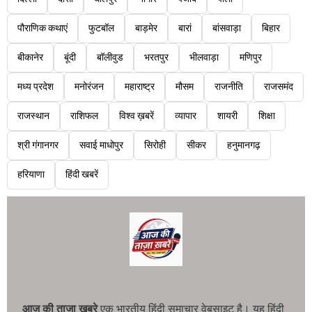
पौराणिक कथाएं
फुटबॉल
बाड़मेर
बारां
बांसवाड़ा
बिहार
बीकानेर
बूंदी
बॉलीवुड
भरतपुर
भीलवाड़ा
मणिपुर
मध्य प्रदेश
मनोरंजन
महाराष्ट्र
मौसम
राजनीति
राजसमंद
राजस्थान
राशिफल
विश्व ख़बरें
व्यापार
शायरी
शिक्षा
श्री गंगानगर
सवाई माधोपुर
सिरोही
सीकर
हनुमानगढ़
हरियाणा
हिंदी खबरें
आज की ताजा खबरे
एक भारतीय हिंदी समाचार वेबसाइट है। यह हिंदी