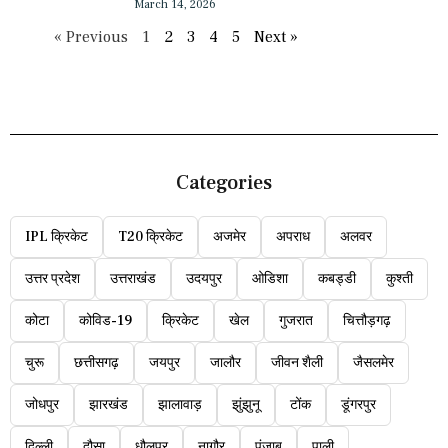
March 14, 2026
« Previous
1
2
3
4
5
Next »
Categories
IPL क्रिकेट
T20 क्रिकेट
अजमेर
अपराध
अलवर
उत्तर प्रदेश
उत्तराखंड
उदयपुर
ओडिशा
कबड्डी
कुश्ती
कोटा
कोविड-19
क्रिकेट
खेल
गुजरात
चित्तौड़गढ़
चुरू
छत्तीसगढ़
जयपुर
जालौर
जीवन शैली
जैसलमेर
जोधपुर
झारखंड
झालावाड़
झुंझुनू
टोंक
डूंगरपुर
दिल्ली
दौसा
धौलपुर
नागौर
पंजाब
पाली