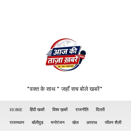
"वक्त के साथ " जहाँ सच बोले खबरें"
HOME
हिंदी खबरें
विश्व ख़बरें
राजनीति
दिल्ली
राजस्थान
बॉलीवुड
मनोरंजन
खेल
अपराध
जीवन शैली