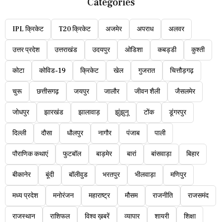
Categories
IPL क्रिकेट
T20 क्रिकेट
अजमेर
अपराध
अलवर
उत्तर प्रदेश
उत्तराखंड
उदयपुर
ओडिशा
कबड्डी
कुश्ती
कोटा
कोविड-19
क्रिकेट
खेल
गुजरात
चित्तौड़गढ़
चुरू
छत्तीसगढ़
जयपुर
जालौर
जीवन शैली
जैसलमेर
जोधपुर
झारखंड
झालावाड़
झुंझुनू
टोंक
डूंगरपुर
दिल्ली
दौसा
धौलपुर
नागौर
पंजाब
पाली
पौराणिक कथाएं
फुटबॉल
बाड़मेर
बारां
बांसवाड़ा
बिहार
बीकानेर
बूंदी
बॉलीवुड
भरतपुर
भीलवाड़ा
मणिपुर
मध्य प्रदेश
मनोरंजन
महाराष्ट्र
मौसम
राजनीति
राजसमंद
राजस्थान
राशिफल
विश्व ख़बरें
व्यापार
शायरी
शिक्षा