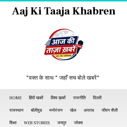
Aaj Ki Taaja Khabren
"वक्त के साथ " जहाँ सच बोले खबरें"
HOME
हिंदी खबरें
विश्व ख़बरें
राजनीति
दिल्ली
राजस्थान
बॉलीवुड
मनोरंजन
खेल
अपराध
जीवन शैली
शिक्षा
WEB STORIES
जयपुर
जोक्स