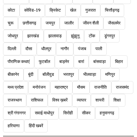
कोटा
कोविड-19
क्रिकेट
खेल
गुजरात
चित्तौड़गढ़
चुरू
छत्तीसगढ़
जयपुर
जालौर
जीवन शैली
जैसलमेर
जोधपुर
झारखंड
झालावाड़
झुंझुनू
टोंक
डूंगरपुर
दिल्ली
दौसा
धौलपुर
नागौर
पंजाब
पाली
पौराणिक कथाएं
फुटबॉल
बाड़मेर
बारां
बांसवाड़ा
बिहार
बीकानेर
बूंदी
बॉलीवुड
भरतपुर
भीलवाड़ा
मणिपुर
मध्य प्रदेश
मनोरंजन
महाराष्ट्र
मौसम
राजनीति
राजसमंद
राजस्थान
राशिफल
विश्व ख़बरें
व्यापार
शायरी
शिक्षा
श्री गंगानगर
सवाई माधोपुर
सिरोही
सीकर
हनुमानगढ़
हरियाणा
हिंदी खबरें