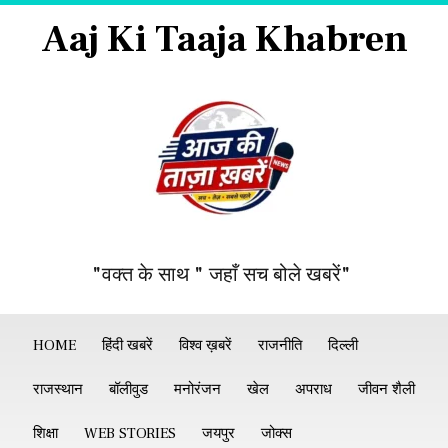
Aaj Ki Taaja Khabren
"वक्त के साथ " जहाँ सच बोले खबरें"
HOME
हिंदी खबरें
विश्व ख़बरें
राजनीति
दिल्ली
राजस्थान
बॉलीवुड
मनोरंजन
खेल
अपराध
जीवन शैली
शिक्षा
WEB STORIES
जयपुर
जोक्स