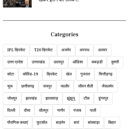
Categories
IPL क्रिकेट
T20 क्रिकेट
अजमेर
अपराध
अलवर
उत्तर प्रदेश
उत्तराखंड
उदयपुर
ओडिशा
कबड्डी
कुश्ती
कोटा
कोविड-19
क्रिकेट
खेल
गुजरात
चित्तौड़गढ़
चुरू
छत्तीसगढ़
जयपुर
जालौर
जीवन शैली
जैसलमेर
जोधपुर
झारखंड
झालावाड़
झुंझुनू
टोंक
डूंगरपुर
दिल्ली
दौसा
धौलपुर
नागौर
पंजाब
पाली
पौराणिक कथाएं
फुटबॉल
बाड़मेर
बारां
बांसवाड़ा
बिहार