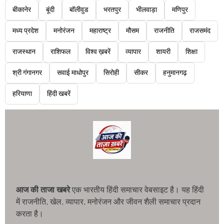
बीकानेर
बूंदी
बॉलीवुड
भरतपुर
भीलवाड़ा
मणिपुर
मध्य प्रदेश
मनोरंजन
महाराष्ट्र
मौसम
राजनीति
राजसमंद
राजस्थान
राशिफल
विश्व ख़बरें
व्यापार
शायरी
शिक्षा
श्री गंगानगर
सवाई माधोपुर
सिरोही
सीकर
हनुमानगढ़
हरियाणा
हिंदी खबरें
आज की ताजा खबरे
एक भारतीय हिंदी समाचार वेबसाइट है। यह हिंदी
में राजनीति, खेल, व्यापार, मनोरंजन और जीवन शैली समाचार प्रदान
करता है।