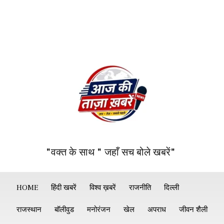
"वक्त के साथ " जहाँ सच बोले खबरें"
HOME
हिंदी खबरें
विश्व ख़बरें
राजनीति
दिल्ली
राजस्थान
बॉलीवुड
मनोरंजन
खेल
अपराध
जीवन शैली