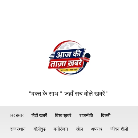
"वक्त के साथ " जहाँ सच बोले खबरें"
HOME
हिंदी खबरें
विश्व ख़बरें
राजनीति
दिल्ली
राजस्थान
बॉलीवुड
मनोरंजन
खेल
अपराध
जीवन शैली