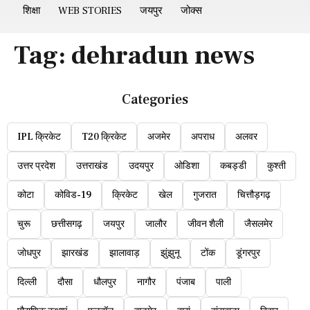
शिक्षा
WEB STORIES
जयपुर
जोक्स
Tag:
dehradun news
Categories
IPL क्रिकेट
T20 क्रिकेट
अजमेर
अपराध
अलवर
उत्तर प्रदेश
उत्तराखंड
उदयपुर
ओडिशा
कबड्डी
कुश्ती
कोटा
कोविड-19
क्रिकेट
खेल
गुजरात
चित्तौड़गढ़
चुरू
छत्तीसगढ़
जयपुर
जालौर
जीवन शैली
जैसलमेर
जोधपुर
झारखंड
झालावाड़
झुंझुनू
टोंक
डूंगरपुर
दिल्ली
दौसा
धौलपुर
नागौर
पंजाब
पाली