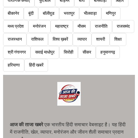
पौराणिक कथाएं
फुटबॉल
बाड़मेर
बारां
बांसवाड़ा
बिहार
बीकानेर
बूंदी
बॉलीवुड
भरतपुर
भीलवाड़ा
मणिपुर
मध्य प्रदेश
मनोरंजन
महाराष्ट्र
मौसम
राजनीति
राजसमंद
राजस्थान
राशिफल
विश्व ख़बरें
व्यापार
शायरी
शिक्षा
श्री गंगानगर
सवाई माधोपुर
सिरोही
सीकर
हनुमानगढ़
हरियाणा
हिंदी खबरें
आज की ताजा खबरे
एक भारतीय हिंदी समाचार वेबसाइट है। यह हिंदी
में राजनीति, खेल, व्यापार, मनोरंजन और जीवन शैली समाचार प्रदान