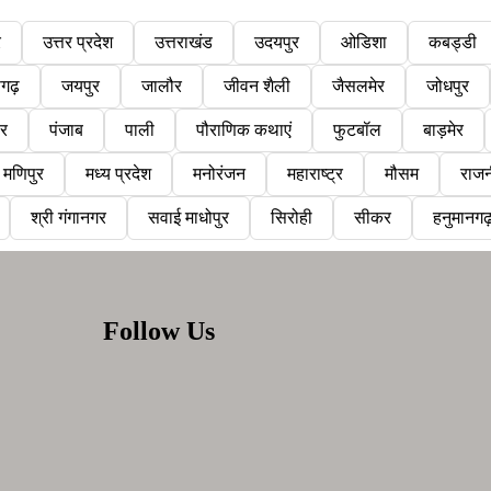
र
उत्तर प्रदेश
उत्तराखंड
उदयपुर
ओडिशा
कबड्डी
सगढ़
जयपुर
जालौर
जीवन शैली
जैसलमेर
जोधपुर
ौर
पंजाब
पाली
पौराणिक कथाएं
फुटबॉल
बाड़मेर
मणिपुर
मध्य प्रदेश
मनोरंजन
महाराष्ट्र
मौसम
राजन
श्री गंगानगर
सवाई माधोपुर
सिरोही
सीकर
हनुमानगढ
Follow Us