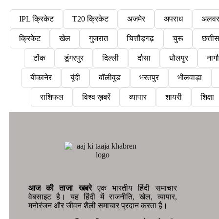
IPL क्रिकेट
T20 क्रिकेट
अजमेर
अपराध
अलव
क्रिकेट
खेल
गुजरात
चित्तौड़गढ़
चुरू
छत्ती
टोंक
डूंगरपुर
दिल्ली
दौसा
धौलपुर
नाग
बीकानेर
बूंदी
बॉलीवुड
भरतपुर
भीलवाड़ा
राशिफल
विश्व ख़बरें
व्यापार
शायरी
शिक्षा
आज की ताजा खबरे
एक भारतीय हिंदी समाचार
वेबसाइट है। यह हिंदी में राजनीति, खेल, व्यापार,
मनोरंजन और जीवन शैली समाचार प्रदान करता है।