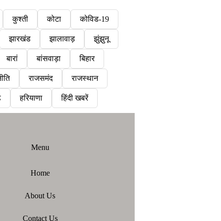
कुश्ती
कोटा
कोविड-19
झारखंड
झालावाड़
झुंझुनू
बारां
बांसवाड़ा
बिहार
ीति
राजसमंद
राजस्थान
़
हरियाणा
हिंदी खबरें
Menu
Home
About Us
Contact Us