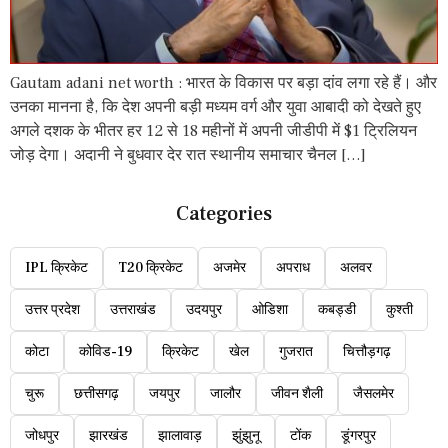
Gautam adani net worth : भारत के विकास पर बड़ा दांव लगा रहे हैं। और
उनका मानना है, कि देश अपनी बड़ी मध्यम वर्ग और युवा आबादी को देखते हुए
अगले दशक के भीतर हर 12 से 18 महीनों में अपनी जीडीपी में $1 ट्रिलियन
जोड़ देगा। अदानी ने बुधवार देर रात स्थानीय समाचार चैनल […]
Categories
IPL क्रिकेट
T20 क्रिकेट
अजमेर
अपराध
अलवर
उत्तर प्रदेश
उत्तराखंड
उदयपुर
ओडिशा
कबड्डी
कुश्ती
कोटा
कोविड-19
क्रिकेट
खेल
गुजरात
चित्तौड़गढ़
चुरू
छत्तीसगढ़
जयपुर
जालौर
जीवन शैली
जैसलमेर
जोधपुर
झारखंड
झालावाड़
झुंझुनू
टोंक
डूंगरपुर