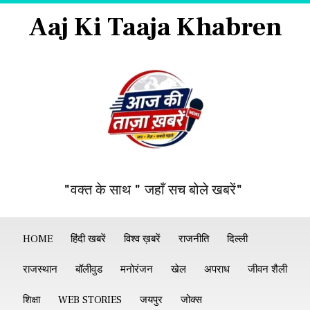
Aaj Ki Taaja Khabren
"वक्त के साथ " जहाँ सच बोले खबरें"
HOME
हिंदी खबरें
विश्व ख़बरें
राजनीति
दिल्ली
राजस्थान
बॉलीवुड
मनोरंजन
खेल
अपराध
जीवन शैली
शिक्षा
WEB STORIES
जयपुर
जोक्स