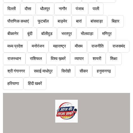
दिल्ली
दौसा
धौलपुर
नागौर
पंजाब
पाली
पौराणिक कथाएं
फुटबॉल
बाड़मेर
बारां
बांसवाड़ा
बिहार
बीकानेर
बूंदी
बॉलीवुड
भरतपुर
भीलवाड़ा
मणिपुर
मध्य प्रदेश
मनोरंजन
महाराष्ट्र
मौसम
राजनीति
राजसमंद
राजस्थान
राशिफल
विश्व ख़बरें
व्यापार
शायरी
शिक्षा
श्री गंगानगर
सवाई माधोपुर
सिरोही
सीकर
हनुमानगढ़
हरियाणा
हिंदी खबरें