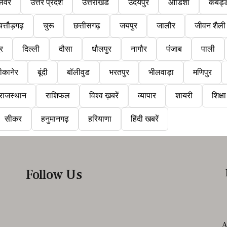
लवर
उत्तर प्रदेश
उत्तराखंड
उदयपुर
ओडिशा
कबड्
ित्तौड़गढ़
चुरू
छत्तीसगढ़
जयपुर
जालौर
जीवन शैली
ुर
दिल्ली
दौसा
धौलपुर
नागौर
पंजाब
पाली
ीकानेर
बूंदी
बॉलीवुड
भरतपुर
भीलवाड़ा
मणिपुर
राजस्थान
राशिफल
विश्व ख़बरें
व्यापार
शायरी
शिक्षा
सीकर
हनुमानगढ़
हरियाणा
हिंदी खबरें
Follow Us
A