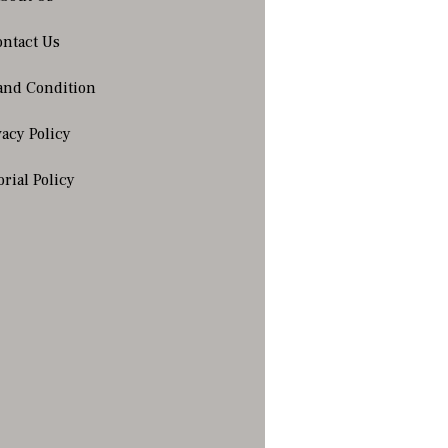
ntact Us
and Condition
vacy Policy
orial Policy