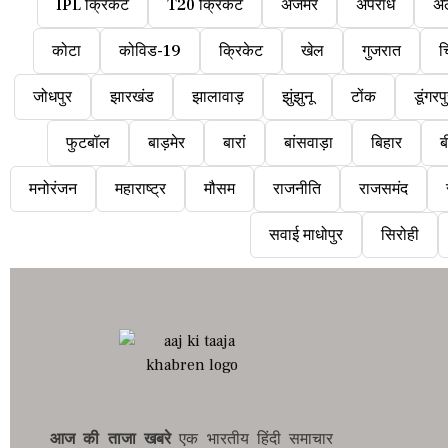
IPL क्रिकेट
T20 क्रिकेट
अजमेर
अपराध
अ
कोटा
कोविड-19
क्रिकेट
खेल
गुजरात
च
जोधपुर
झारखंड
झालावाड़
झुंझुनू
टोंक
डूंगरप
फुटबॉल
बाड़मेर
बारां
बांसवाड़ा
बिहार
ब
मनोरंजन
महाराष्ट्र
मौसम
राजनीति
राजसमंद
सवाई माधोपुर
सिरोही
आज की ताजा खबरे
एक भारतीय हिंदी समाचार