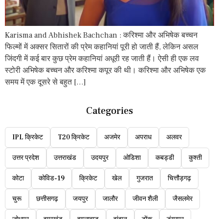
Karisma and Abhishek Bachchan : करिश्मा और अभिषेक बच्चन
फिल्मों में अक्सर सितारों की प्रेम कहानियां पूरी हो जाती हैं, लेकिन असल
जिंदगी में कई बार कुछ प्रेम कहानियां अधूरी रह जाती हैं। ऐसी ही एक लव
स्टोरी अभिषेक बच्चन और करिश्मा कपूर की थी। करिश्मा और अभिषेक एक
समय में एक दूसरे से बहुत […]
Categories
IPL क्रिकेट
T20 क्रिकेट
अजमेर
अपराध
अलवर
उत्तर प्रदेश
उत्तराखंड
उदयपुर
ओडिशा
कबड्डी
कुश्ती
कोटा
कोविड-19
क्रिकेट
खेल
गुजरात
चित्तौड़गढ़
चुरू
छत्तीसगढ़
जयपुर
जालौर
जीवन शैली
जैसलमेर