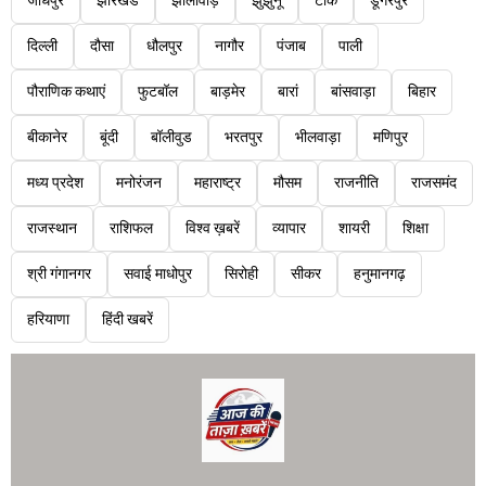
जोधपुर
झारखंड
झालावाड़
झुंझुनू
टोंक
डूंगरपुर
दिल्ली
दौसा
धौलपुर
नागौर
पंजाब
पाली
पौराणिक कथाएं
फुटबॉल
बाड़मेर
बारां
बांसवाड़ा
बिहार
बीकानेर
बूंदी
बॉलीवुड
भरतपुर
भीलवाड़ा
मणिपुर
मध्य प्रदेश
मनोरंजन
महाराष्ट्र
मौसम
राजनीति
राजसमंद
राजस्थान
राशिफल
विश्व ख़बरें
व्यापार
शायरी
शिक्षा
श्री गंगानगर
सवाई माधोपुर
सिरोही
सीकर
हनुमानगढ़
हरियाणा
हिंदी खबरें