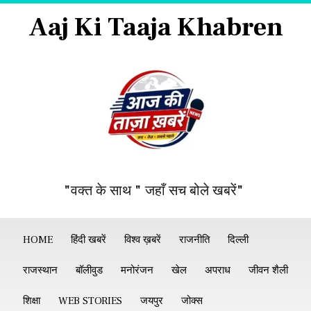
Aaj Ki Taaja Khabren
"वक्त के साथ " जहाँ सच बोले खबरें"
HOME
हिंदी खबरें
विश्व ख़बरें
राजनीति
दिल्ली
राजस्थान
बॉलीवुड
मनोरंजन
खेल
अपराध
जीवन शैली
शिक्षा
WEB STORIES
जयपुर
जोक्स