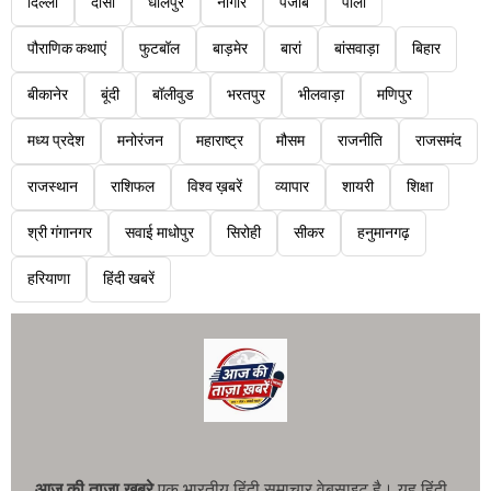
दिल्ली
दौसा
धौलपुर
नागौर
पंजाब
पाली
पौराणिक कथाएं
फुटबॉल
बाड़मेर
बारां
बांसवाड़ा
बिहार
बीकानेर
बूंदी
बॉलीवुड
भरतपुर
भीलवाड़ा
मणिपुर
मध्य प्रदेश
मनोरंजन
महाराष्ट्र
मौसम
राजनीति
राजसमंद
राजस्थान
राशिफल
विश्व ख़बरें
व्यापार
शायरी
शिक्षा
श्री गंगानगर
सवाई माधोपुर
सिरोही
सीकर
हनुमानगढ़
हरियाणा
हिंदी खबरें
आज की ताजा खबरे
एक भारतीय हिंदी समाचार वेबसाइट है। यह हिंदी