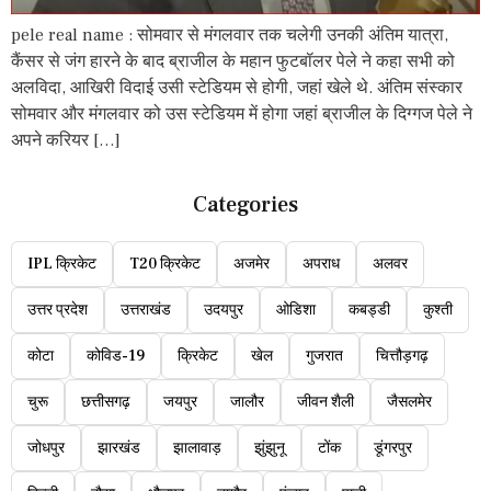
pele real name : सोमवार से मंगलवार तक चलेगी उनकी अंतिम यात्रा,
कैंसर से जंग हारने के बाद ब्राजील के महान फुटबॉलर पेले ने कहा सभी को
अलविदा, आखिरी विदाई उसी स्टेडियम से होगी, जहां खेले थे. अंतिम संस्कार
सोमवार और मंगलवार को उस स्टेडियम में होगा जहां ब्राजील के दिग्गज पेले ने
अपने करियर […]
Categories
IPL क्रिकेट
T20 क्रिकेट
अजमेर
अपराध
अलवर
उत्तर प्रदेश
उत्तराखंड
उदयपुर
ओडिशा
कबड्डी
कुश्ती
कोटा
कोविड-19
क्रिकेट
खेल
गुजरात
चित्तौड़गढ़
चुरू
छत्तीसगढ़
जयपुर
जालौर
जीवन शैली
जैसलमेर
जोधपुर
झारखंड
झालावाड़
झुंझुनू
टोंक
डूंगरपुर