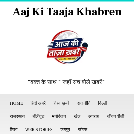
Aaj Ki Taaja Khabren
"वक्त के साथ " जहाँ सच बोले खबरें"
HOME
हिंदी खबरें
विश्व ख़बरें
राजनीति
दिल्ली
राजस्थान
बॉलीवुड
मनोरंजन
खेल
अपराध
जीवन शैली
शिक्षा
WEB STORIES
जयपुर
जोक्स