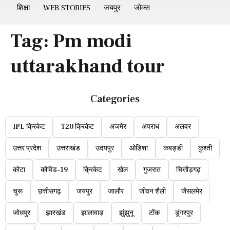
शिक्षा
WEB STORIES
जयपुर
जोक्स
Tag:
Pm modi
uttarakhand tour
Categories
IPL क्रिकेट
T20 क्रिकेट
अजमेर
अपराध
अलवर
उत्तर प्रदेश
उत्तराखंड
उदयपुर
ओडिशा
कबड्डी
कुश्ती
कोटा
कोविड-19
क्रिकेट
खेल
गुजरात
चित्तौड़गढ़
चुरू
छत्तीसगढ़
जयपुर
जालौर
जीवन शैली
जैसलमेर
जोधपुर
झारखंड
झालावाड़
झुंझुनू
टोंक
डूंगरपुर