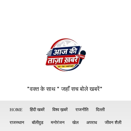
"वक्त के साथ " जहाँ सच बोले खबरें"
HOME
हिंदी खबरें
विश्व ख़बरें
राजनीति
दिल्ली
राजस्थान
बॉलीवुड
मनोरंजन
खेल
अपराध
जीवन शैली