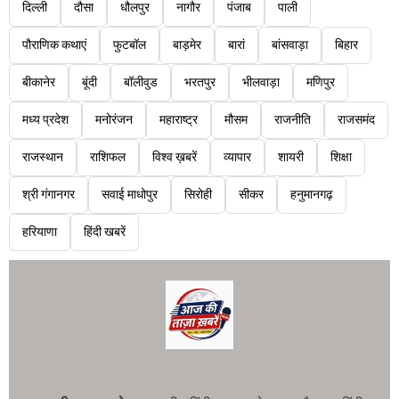
दिल्ली
दौसा
धौलपुर
नागौर
पंजाब
पाली
पौराणिक कथाएं
फुटबॉल
बाड़मेर
बारां
बांसवाड़ा
बिहार
बीकानेर
बूंदी
बॉलीवुड
भरतपुर
भीलवाड़ा
मणिपुर
मध्य प्रदेश
मनोरंजन
महाराष्ट्र
मौसम
राजनीति
राजसमंद
राजस्थान
राशिफल
विश्व ख़बरें
व्यापार
शायरी
शिक्षा
श्री गंगानगर
सवाई माधोपुर
सिरोही
सीकर
हनुमानगढ़
हरियाणा
हिंदी खबरें