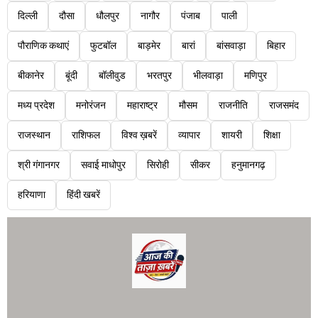
दिल्ली
दौसा
धौलपुर
नागौर
पंजाब
पाली
पौराणिक कथाएं
फुटबॉल
बाड़मेर
बारां
बांसवाड़ा
बिहार
बीकानेर
बूंदी
बॉलीवुड
भरतपुर
भीलवाड़ा
मणिपुर
मध्य प्रदेश
मनोरंजन
महाराष्ट्र
मौसम
राजनीति
राजसमंद
राजस्थान
राशिफल
विश्व ख़बरें
व्यापार
शायरी
शिक्षा
श्री गंगानगर
सवाई माधोपुर
सिरोही
सीकर
हनुमानगढ़
हरियाणा
हिंदी खबरें