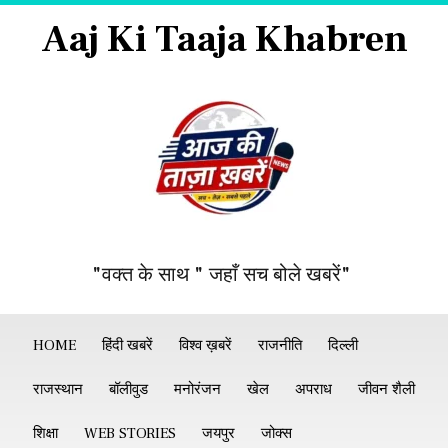
Aaj Ki Taaja Khabren
"वक्त के साथ " जहाँ सच बोले खबरें"
HOME
हिंदी खबरें
विश्व ख़बरें
राजनीति
दिल्ली
राजस्थान
बॉलीवुड
मनोरंजन
खेल
अपराध
जीवन शैली
शिक्षा
WEB STORIES
जयपुर
जोक्स