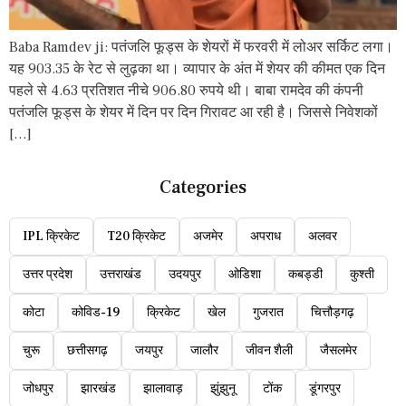
Baba Ramdev ji: पतंजलि फूड्स के शेयरों में फरवरी में लोअर सर्किट लगा।
यह 903.35 के रेट से लुढ़का था। व्यापार के अंत में शेयर की कीमत एक दिन
पहले से 4.63 प्रतिशत नीचे 906.80 रुपये थी। बाबा रामदेव की कंपनी
पतंजलि फूड्स के शेयर में दिन पर दिन गिरावट आ रही है। जिससे निवेशकों
[…]
Categories
IPL क्रिकेट
T20 क्रिकेट
अजमेर
अपराध
अलवर
उत्तर प्रदेश
उत्तराखंड
उदयपुर
ओडिशा
कबड्डी
कुश्ती
कोटा
कोविड-19
क्रिकेट
खेल
गुजरात
चित्तौड़गढ़
चुरू
छत्तीसगढ़
जयपुर
जालौर
जीवन शैली
जैसलमेर
जोधपुर
झारखंड
झालावाड़
झुंझुनू
टोंक
डूंगरपुर