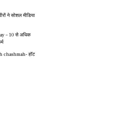
रों ने सोशल मीडिया
ay – 10 से अधिक
र्म
ah chashmah- हॉट