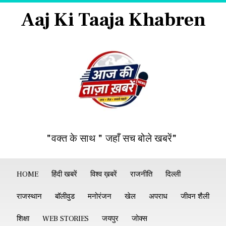
Aaj Ki Taaja Khabren
"वक्त के साथ " जहाँ सच बोले खबरें"
HOME
हिंदी खबरें
विश्व ख़बरें
राजनीति
दिल्ली
राजस्थान
बॉलीवुड
मनोरंजन
खेल
अपराध
जीवन शैली
शिक्षा
WEB STORIES
जयपुर
जोक्स