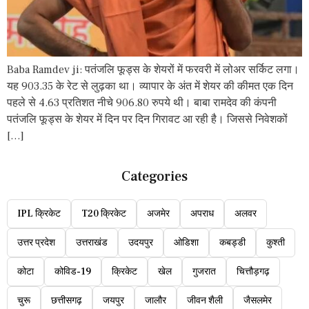
Baba Ramdev ji: पतंजलि फूड्स के शेयरों में फरवरी में लोअर सर्किट लगा।
यह 903.35 के रेट से लुढ़का था। व्यापार के अंत में शेयर की कीमत एक दिन
पहले से 4.63 प्रतिशत नीचे 906.80 रुपये थी। बाबा रामदेव की कंपनी
पतंजलि फूड्स के शेयर में दिन पर दिन गिरावट आ रही है। जिससे निवेशकों
[…]
Categories
IPL क्रिकेट
T20 क्रिकेट
अजमेर
अपराध
अलवर
उत्तर प्रदेश
उत्तराखंड
उदयपुर
ओडिशा
कबड्डी
कुश्ती
कोटा
कोविड-19
क्रिकेट
खेल
गुजरात
चित्तौड़गढ़
चुरू
छत्तीसगढ़
जयपुर
जालौर
जीवन शैली
जैसलमेर