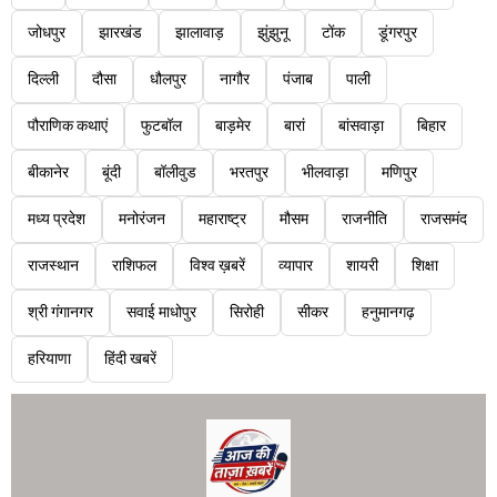
जोधपुर
झारखंड
झालावाड़
झुंझुनू
टोंक
डूंगरपुर
दिल्ली
दौसा
धौलपुर
नागौर
पंजाब
पाली
पौराणिक कथाएं
फुटबॉल
बाड़मेर
बारां
बांसवाड़ा
बिहार
बीकानेर
बूंदी
बॉलीवुड
भरतपुर
भीलवाड़ा
मणिपुर
मध्य प्रदेश
मनोरंजन
महाराष्ट्र
मौसम
राजनीति
राजसमंद
राजस्थान
राशिफल
विश्व ख़बरें
व्यापार
शायरी
शिक्षा
श्री गंगानगर
सवाई माधोपुर
सिरोही
सीकर
हनुमानगढ़
हरियाणा
हिंदी खबरें