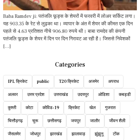
Baba Ramdev ji: पतंजलि फूड्स के शेयरों में फरवरी में लोअर सर्किट लगा।
यह 903.35 के रेट से लुढ़का था। व्यापार के अंत में शेयर की कीमत एक दिन
पहले से 4.63 प्रतिशत नीचे 906.80 रुपये थी। बाबा रामदेव की कंपनी
पतंजलि फूड्स के शेयर में दिन पर दिन गिरावट आ रही है। जिससे निवेशकों
[…]
Categories
IPL क्रिकेट
public
T20 क्रिकेट
अजमेर
अपराध
अलवर
उत्तर प्रदेश
उत्तराखंड
उदयपुर
ओडिशा
कबड्डी
कुश्ती
कोटा
कोविड-19
क्रिकेट
खेल
गुजरात
चित्तौड़गढ़
चुरू
छत्तीसगढ़
जयपुर
जालौर
जीवन शैली
जैसलमेर
जोधपुर
झारखंड
झालावाड़
झुंझुनू
टोंक