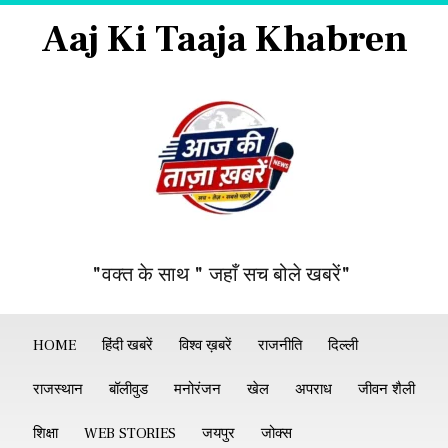
Aaj Ki Taaja Khabren
"वक्त के साथ " जहाँ सच बोले खबरें"
HOME
हिंदी खबरें
विश्व ख़बरें
राजनीति
दिल्ली
राजस्थान
बॉलीवुड
मनोरंजन
खेल
अपराध
जीवन शैली
शिक्षा
WEB STORIES
जयपुर
जोक्स