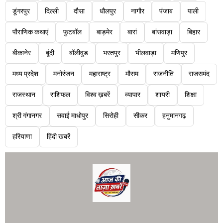
डूंगरपुर
दिल्ली
दौसा
धौलपुर
नागौर
पंजाब
पाली
पौराणिक कथाएं
फुटबॉल
बाड़मेर
बारां
बांसवाड़ा
बिहार
बीकानेर
बूंदी
बॉलीवुड
भरतपुर
भीलवाड़ा
मणिपुर
मध्य प्रदेश
मनोरंजन
महाराष्ट्र
मौसम
राजनीति
राजसमंद
राजस्थान
राशिफल
विश्व ख़बरें
व्यापार
शायरी
शिक्षा
श्री गंगानगर
सवाई माधोपुर
सिरोही
सीकर
हनुमानगढ़
हरियाणा
हिंदी खबरें