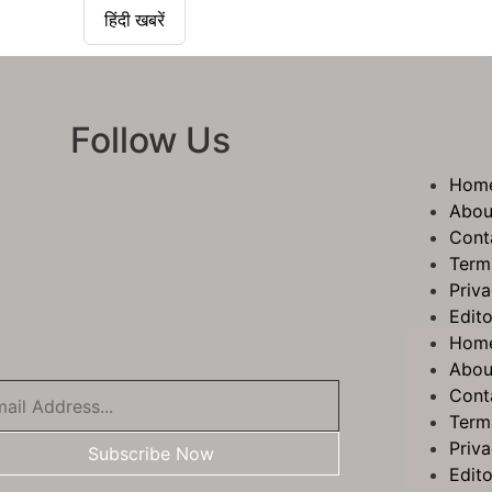
हिंदी खबरें
Follow Us
Hom
Abou
Cont
Term
Priva
Edito
Hom
Abou
Cont
Term
Priva
Subscribe Now
Edito