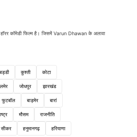
 एक हॉरर कॉमेडी फिल्म है। जिसमें Varun Dhawan के अलावा
बड्डी
कुश्ती
कोटा
लमेर
जोधपुर
झारखंड
फुटबॉल
बाड़मेर
बारां
ष्ट्र
मौसम
राजनीति
सीकर
हनुमानगढ़
हरियाणा