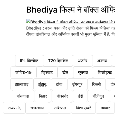
Bhediya फिल्म ने बॉक्स ऑफि
Bhediya : वरुण धवन और कृति सेनन की फिल्म ‘भेड़िया’ दर
दीपक डोबरियाल और अभिषेक बनर्जी भी मुख्य भूमिका में हैं
IPL क्रिकेट
T20 क्रिकेट
अजमेर
अपराध
कोविड-19
क्रिकेट
खेल
गुजरात
चित्तौड़गढ़
झालावाड़
झुंझुनू
टोंक
डूंगरपुर
दिल्ली
दौ
बांसवाड़ा
बिहार
बीकानेर
बूंदी
बॉलीवुड
राजसमंद
राजस्थान
राशिफल
विश्व ख़बरें
व्यापार