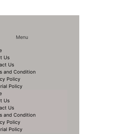
Menu
e
t Us
act Us
s and Condition
cy Policy
rial Policy
e
t Us
act Us
s and Condition
cy Policy
rial Policy