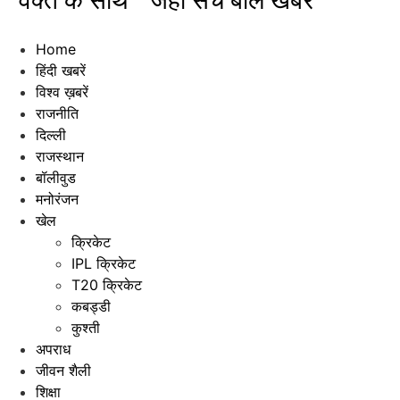
"वक्त के साथ " जहाँ सच बोले खबरें"
Home
हिंदी खबरें
विश्व ख़बरें
राजनीति
दिल्ली
राजस्थान
बॉलीवुड
मनोरंजन
खेल
क्रिकेट
IPL क्रिकेट
T20 क्रिकेट
कबड्डी
कुश्ती
अपराध
जीवन शैली
शिक्षा