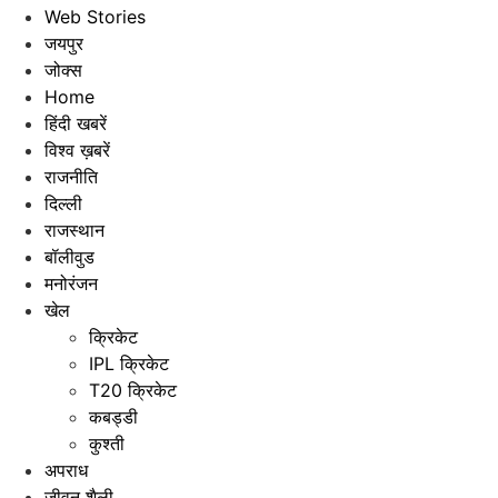
Web Stories
जयपुर
जोक्स
Home
हिंदी खबरें
विश्व ख़बरें
राजनीति
दिल्ली
राजस्थान
बॉलीवुड
मनोरंजन
खेल
क्रिकेट
IPL क्रिकेट
T20 क्रिकेट
कबड्डी
कुश्ती
अपराध
जीवन शैली