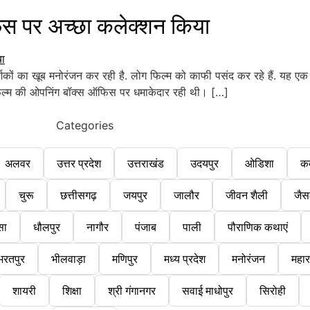
स पर अच्छा कलेक्शन किया
्शकों का खूब मनोरंजन कर रही है. लोग फिल्म को काफी पसंद कर रहे हैं. यह
. फिल्म की ओपनिंग बॉक्स ऑफिस पर धमाकेदार रही थी। […]
Categories
अलवर
उत्तर प्रदेश
उत्तराखंड
उदयपुर
ओडिशा
क
चुरू
छत्तीसगढ़
जयपुर
जालौर
जीवन शैली
जैस
सा
धौलपुर
नागौर
पंजाब
पाली
पौराणिक कथाएं
भरतपुर
भीलवाड़ा
मणिपुर
मध्य प्रदेश
मनोरंजन
महारा
शायरी
शिक्षा
श्री गंगानगर
सवाई माधोपुर
सिरोही