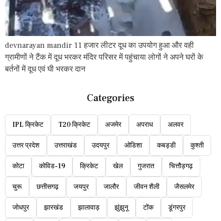
devnarayan mandir 11 हजार लीटर दूध का उपयोग हुआ और वही
ग्रामीणों ने टैंक में दूध भरकर मंदिर परिसर में पहुंचाया लोगों ने अपने घरों के
बर्तनों में दूध एवं घी भरकर दान
Categories
IPL क्रिकेट
T20 क्रिकेट
अजमेर
अपराध
अलवर
उत्तर प्रदेश
उत्तराखंड
उदयपुर
ओडिशा
कबड्डी
कुश्ती
कोटा
कोविड-19
क्रिकेट
खेल
गुजरात
चित्तौड़गढ़
चुरू
छत्तीसगढ़
जयपुर
जालौर
जीवन शैली
जैसलमेर
जोधपुर
झारखंड
झालावाड़
झुंझुनू
टोंक
डूंगरपुर