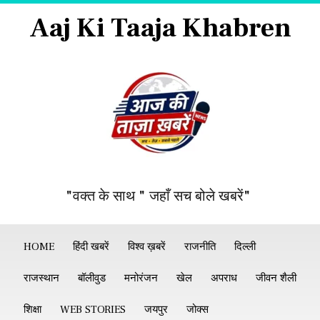
Aaj Ki Taaja Khabren
"वक्त के साथ " जहाँ सच बोले खबरें"
HOME
हिंदी खबरें
विश्व ख़बरें
राजनीति
दिल्ली
राजस्थान
बॉलीवुड
मनोरंजन
खेल
अपराध
जीवन शैली
शिक्षा
WEB STORIES
जयपुर
जोक्स