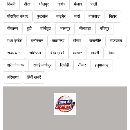
दिल्ली
दौसा
धौलपुर
नागौर
पंजाब
पाली
पौराणिक कथाएं
फुटबॉल
बाड़मेर
बारां
बांसवाड़ा
बिहार
बीकानेर
बूंदी
बॉलीवुड
भरतपुर
भीलवाड़ा
मणिपुर
मध्य प्रदेश
मनोरंजन
महाराष्ट्र
मौसम
राजनीति
राजसमंद
राजस्थान
राशिफल
विश्व ख़बरें
व्यापार
शायरी
शिक्षा
श्री गंगानगर
सवाई माधोपुर
सिरोही
सीकर
हनुमानगढ़
हरियाणा
हिंदी खबरें