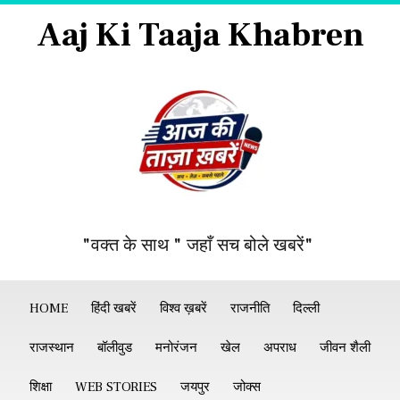
Aaj Ki Taaja Khabren
"वक्त के साथ " जहाँ सच बोले खबरें"
HOME
हिंदी खबरें
विश्व ख़बरें
राजनीति
दिल्ली
राजस्थान
बॉलीवुड
मनोरंजन
खेल
अपराध
जीवन शैली
शिक्षा
WEB STORIES
जयपुर
जोक्स