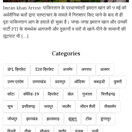
Imran khan Arrest: पाकिस्तान के प्रधानमंत्री इमरान खान को 9 मई को
अर्धसैनिक बलों द्वारा भ्रष्टाचार के मामले में गिरफ्तार किए जाने के बाद से ही
पूरा पाकिस्तान आग के हवाले हो चुका है। जगह-जगह इमरान खान और उनकी
पार्टी PTI के समर्थक आगजनी और दुकानों व घरों से खाने-पीने के सामानों की
लूटपाट भी […]
Categories
IPL क्रिकेट
T20 क्रिकेट
अजमेर
अपराध
अलवर
उत्तर प्रदेश
उत्तराखंड
उदयपुर
ओडिशा
कबड्डी
कुश्ती
कोटा
कोविड-19
क्रिकेट
खेल
गुजरात
चित्तौड़गढ़
चुरू
छत्तीसगढ़
जयपुर
जालौर
जीवन शैली
जैसलमेर
जोधपुर
झारखंड
झालावाड़
झुंझुनू
टोंक
डूंगरपुर
दिल्ली
दौसा
धौलपुर
नागौर
पंजाब
पाली