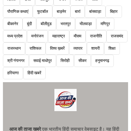
पौराणिक कथाएं
फुटबॉल
बाड़मेर
बारां
बांसवाड़ा
बिहार
बीकानेर
बूंदी
बॉलीवुड
भरतपुर
भीलवाड़ा
मणिपुर
मध्य प्रदेश
मनोरंजन
महाराष्ट्र
मौसम
राजनीति
राजसमंद
राजस्थान
राशिफल
विश्व ख़बरें
व्यापार
शायरी
शिक्षा
श्री गंगानगर
सवाई माधोपुर
सिरोही
सीकर
हनुमानगढ़
हरियाणा
हिंदी खबरें
आज की ताजा खबरे
एक भारतीय हिंदी समाचार वेबसाइट है। यह हिंदी