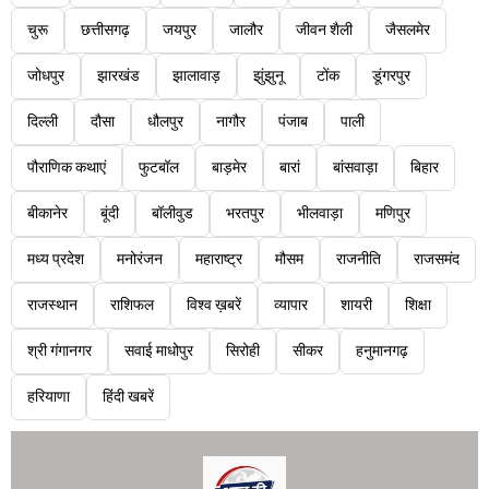
चुरू
छत्तीसगढ़
जयपुर
जालौर
जीवन शैली
जैसलमेर
जोधपुर
झारखंड
झालावाड़
झुंझुनू
टोंक
डूंगरपुर
दिल्ली
दौसा
धौलपुर
नागौर
पंजाब
पाली
पौराणिक कथाएं
फुटबॉल
बाड़मेर
बारां
बांसवाड़ा
बिहार
बीकानेर
बूंदी
बॉलीवुड
भरतपुर
भीलवाड़ा
मणिपुर
मध्य प्रदेश
मनोरंजन
महाराष्ट्र
मौसम
राजनीति
राजसमंद
राजस्थान
राशिफल
विश्व ख़बरें
व्यापार
शायरी
शिक्षा
श्री गंगानगर
सवाई माधोपुर
सिरोही
सीकर
हनुमानगढ़
हरियाणा
हिंदी खबरें