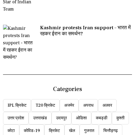
Kashmir protests Iran support – भारत में
रहकर ईरान का समर्थन?
Categories
IPL क्रिकेट
T20 क्रिकेट
अजमेर
अपराध
अलवर
उत्तर प्रदेश
उत्तराखंड
उदयपुर
ओडिशा
कबड्डी
कुश्ती
कोटा
कोविड-19
क्रिकेट
खेल
गुजरात
चित्तौड़गढ़