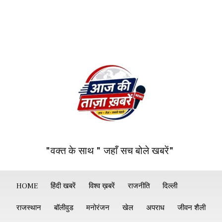
"वक्त के साथ " जहाँ सच बोले खबरें"
HOME
हिंदी खबरें
विश्व ख़बरें
राजनीति
दिल्ली
राजस्थान
बॉलीवुड
मनोरंजन
खेल
अपराध
जीवन शैली