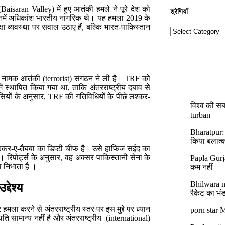
isaran Valley) में हुए आतंकी हमले ने पूरे देश को
श्रेणियाँ​​
िनमें अधिकांश भारतीय नागरिक थे। यह हमला 2019 के
ा व्यवस्था पर सवाल उठाए हैं, बल्कि भारत-पाकिस्तान
F) नामक आतंकी (terrorist) संगठन ने ली है। TRF को
ं स्थापित किया गया था, ताकि अंतरराष्ट्रीय दबाव से
सियों के अनुसार, TRF की गतिविधियों के पीछे लश्कर-
विश्व की सब
turban
Bharatpur:
किया बलात्
लश्कर-ए-तैयबा का डिप्टी चीफ है। उसे हाफिज सईद का
 रिपोर्ट्स के अनुसार, वह अक्सर पाकिस्तानी सेना के
Papla Gurj
ा निभाता है ।
कम नहीं
Bhilwara ne
देश्य
रैकेट का भं
हमला करने से अंतरराष्ट्रीय स्तर पर इस मुद्दे पर ध्यान
porn star M
िति सामान्य नहीं है और अंतरराष्ट्रीय (international)