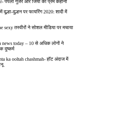
r- पपला गुर्जर और जिया की प्रेम कहानी
ं दूल्हा-दुल्हन पर फायरिंग 2020: शादी में
ं
e sexy तस्वीरों ने सोशल मीडिया पर मचाया
h news today – 10 से अधिक लोगों ने
 दुष्कर्म
ta ka ooltah chashmah- हॉट अंदाज में
नू