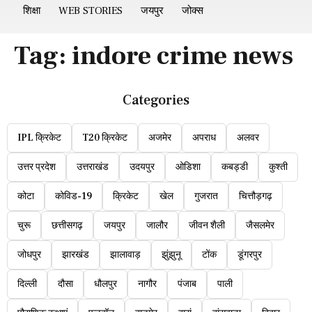
शिक्षा
WEB STORIES
जयपुर
जोक्स
Tag:
indore crime news
Categories
IPL क्रिकेट
T20 क्रिकेट
अजमेर
अपराध
अलवर
उत्तर प्रदेश
उत्तराखंड
उदयपुर
ओडिशा
कबड्डी
कुश्ती
कोटा
कोविड-19
क्रिकेट
खेल
गुजरात
चित्तौड़गढ़
चुरू
छत्तीसगढ़
जयपुर
जालौर
जीवन शैली
जैसलमेर
जोधपुर
झारखंड
झालावाड़
झुंझुनू
टोंक
डूंगरपुर
दिल्ली
दौसा
धौलपुर
नागौर
पंजाब
पाली