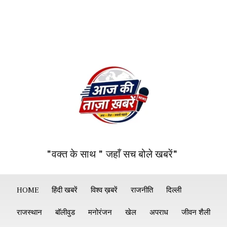
"वक्त के साथ " जहाँ सच बोले खबरें"
HOME
हिंदी खबरें
विश्व ख़बरें
राजनीति
दिल्ली
राजस्थान
बॉलीवुड
मनोरंजन
खेल
अपराध
जीवन शैली