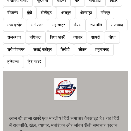
पौराणिक कथाएं
फुटबॉल
बाड़मेर
बारां
बांसवाड़ा
बिहार
बीकानेर
बूंदी
बॉलीवुड
भरतपुर
भीलवाड़ा
मणिपुर
मध्य प्रदेश
मनोरंजन
महाराष्ट्र
मौसम
राजनीति
राजसमंद
राजस्थान
राशिफल
विश्व ख़बरें
व्यापार
शायरी
शिक्षा
श्री गंगानगर
सवाई माधोपुर
सिरोही
सीकर
हनुमानगढ़
हरियाणा
हिंदी खबरें
आज की ताजा खबरे
एक भारतीय हिंदी समाचार वेबसाइट है। यह हिंदी
में राजनीति, खेल, व्यापार, मनोरंजन और जीवन शैली समाचार प्रदान