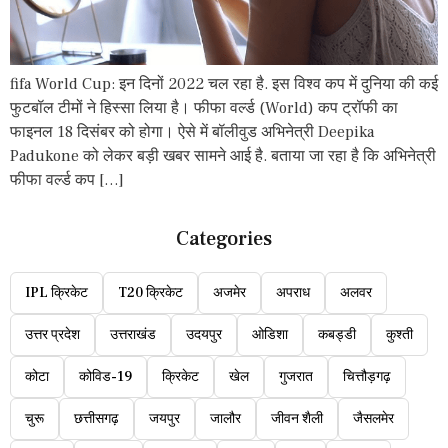
fifa World Cup: इन दिनों 2022 चल रहा है. इस विश्व कप में दुनिया की कई
फुटबॉल टीमों ने हिस्सा लिया है। फीफा वर्ल्ड (World) कप ट्रॉफी का
फाइनल 18 दिसंबर को होगा। ऐसे में बॉलीवुड अभिनेत्री Deepika
Padukone को लेकर बड़ी खबर सामने आई है. बताया जा रहा है कि अभिनेत्री
फीफा वर्ल्ड कप […]
Categories
IPL क्रिकेट
T20 क्रिकेट
अजमेर
अपराध
अलवर
उत्तर प्रदेश
उत्तराखंड
उदयपुर
ओडिशा
कबड्डी
कुश्ती
कोटा
कोविड-19
क्रिकेट
खेल
गुजरात
चित्तौड़गढ़
चुरू
छत्तीसगढ़
जयपुर
जालौर
जीवन शैली
जैसलमेर