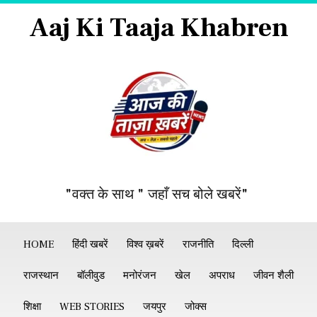
Aaj Ki Taaja Khabren
"वक्त के साथ " जहाँ सच बोले खबरें"
HOME
हिंदी खबरें
विश्व ख़बरें
राजनीति
दिल्ली
राजस्थान
बॉलीवुड
मनोरंजन
खेल
अपराध
जीवन शैली
शिक्षा
WEB STORIES
जयपुर
जोक्स