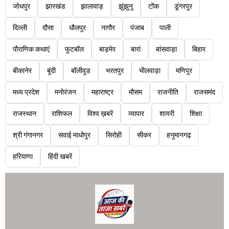
जोधपुर
झारखंड
झालावाड़
झुंझुनू
टोंक
डूंगरपुर
दिल्ली
दौसा
धौलपुर
नागौर
पंजाब
पाली
पौराणिक कथाएं
फुटबॉल
बाड़मेर
बारां
बांसवाड़ा
बिहार
बीकानेर
बूंदी
बॉलीवुड
भरतपुर
भीलवाड़ा
मणिपुर
मध्य प्रदेश
मनोरंजन
महाराष्ट्र
मौसम
राजनीति
राजसमंद
राजस्थान
राशिफल
विश्व ख़बरें
व्यापार
शायरी
शिक्षा
श्री गंगानगर
सवाई माधोपुर
सिरोही
सीकर
हनुमानगढ़
हरियाणा
हिंदी खबरें