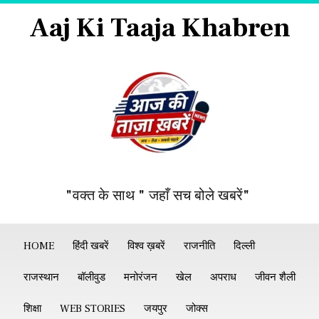
Aaj Ki Taaja Khabren
"वक्त के साथ " जहाँ सच बोले खबरें"
HOME
हिंदी खबरें
विश्व ख़बरें
राजनीति
दिल्ली
राजस्थान
बॉलीवुड
मनोरंजन
खेल
अपराध
जीवन शैली
शिक्षा
WEB STORIES
जयपुर
जोक्स