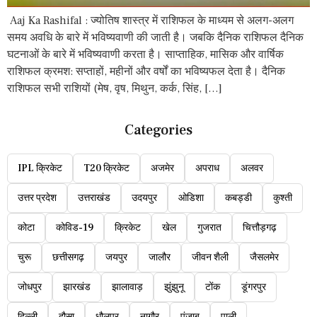
Aaj Ka Rashifal : ज्योतिष शास्त्र में राशिफल के माध्यम से अलग-अलग
समय अवधि के बारे में भविष्यवाणी की जाती है। जबकि दैनिक राशिफल दैनिक
घटनाओं के बारे में भविष्यवाणी करता है। साप्ताहिक, मासिक और वार्षिक
राशिफल क्रमश: सप्ताहों, महीनों और वर्षों का भविष्यफल देता है। दैनिक
राशिफल सभी राशियों (मेष, वृष, मिथुन, कर्क, सिंह, […]
Categories
IPL क्रिकेट
T20 क्रिकेट
अजमेर
अपराध
अलवर
उत्तर प्रदेश
उत्तराखंड
उदयपुर
ओडिशा
कबड्डी
कुश्ती
कोटा
कोविड-19
क्रिकेट
खेल
गुजरात
चित्तौड़गढ़
चुरू
छत्तीसगढ़
जयपुर
जालौर
जीवन शैली
जैसलमेर
जोधपुर
झारखंड
झालावाड़
झुंझुनू
टोंक
डूंगरपुर
दिल्ली
दौसा
धौलपुर
नागौर
पंजाब
पाली