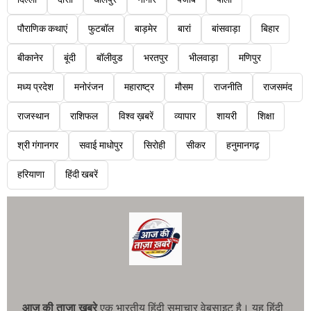
पौराणिक कथाएं
फुटबॉल
बाड़मेर
बारां
बांसवाड़ा
बिहार
बीकानेर
बूंदी
बॉलीवुड
भरतपुर
भीलवाड़ा
मणिपुर
मध्य प्रदेश
मनोरंजन
महाराष्ट्र
मौसम
राजनीति
राजसमंद
राजस्थान
राशिफल
विश्व ख़बरें
व्यापार
शायरी
शिक्षा
श्री गंगानगर
सवाई माधोपुर
सिरोही
सीकर
हनुमानगढ़
हरियाणा
हिंदी खबरें
आज की ताजा खबरे
एक भारतीय हिंदी समाचार वेबसाइट है। यह हिंदी